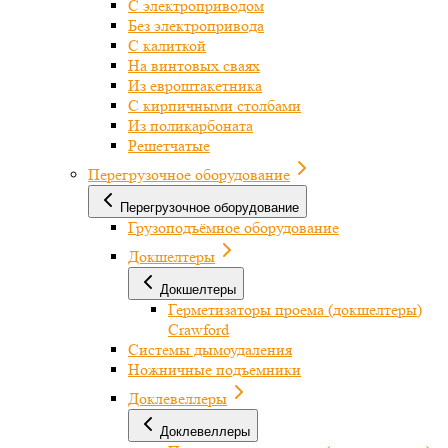
С электроприводом
Без электропривода
С калиткой
На винтовых сваях
Из евроштакетника
С кирпичными столбами
Из поликарбоната
Решетчатые
Перегрузочное оборудование
Перегрузочное оборудование
Грузоподъёмное оборудование
Докшелтеры
Докшелтеры
Герметизаторы проема (докшелтеры)
Crawford
Системы дымоудаления
Ножничные подъемники
Доклевеллеры
Доклевеллеры