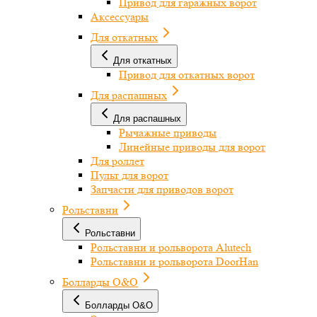
Привод для гаражных ворот
Аксессуары
Для откатных
Для откатных
Привод для откатных ворот
Для распашных
Для распашных
Рычажные приводы
Линейные приводы для ворот
Для роллет
Пульт для ворот
Запчасти для приводов ворот
Рольставни
Рольставни
Рольставни и рольворота Alutech
Рольставни и рольворота DoorHan
Болларды O&O
Болларды O&O