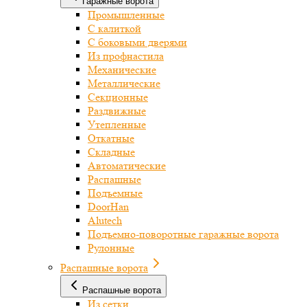
Гаражные ворота
Промышленные
С калиткой
С боковыми дверями
Из профнастила
Механические
Металлические
Секционные
Раздвижные
Утепленные
Откатные
Складные
Автоматические
Распашные
Подъемные
DoorHan
Alutech
Подъемно-поворотные гаражные ворота
Рулонные
Распашные ворота
Распашные ворота
Из сетки