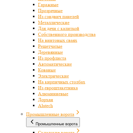
Гаражные
Прозрачные
Из сэндвич панелей
Металлические
Для дачи с калиткой
Собственного производства
На винтовых сваях
Решетчатые
Деревянные
Из профлиста
Автоматические
Кованые
Электрические
На кирпичных столбах
Из евроштакетника
Алюминиевые
Дорхан
Alutech
Промышленные ворота
Промышленные ворота
Складские ворота