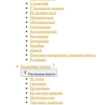
С калиткой
С боковыми дверями
Из профнастила
Механические
Металлические
Секционные
Автоматические
Распашные
Подъемные
DoorHan
Alutech
Подъемно-поворотные гаражные ворота
Рулонные
Распашные ворота
Распашные ворота
Из сетки
Гаражные
Прозрачные
Из сэндвич панелей
Металлические
Для дачи с калиткой