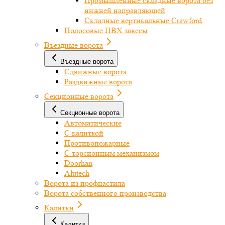
Промышленные складные ворота без
нижней направляющей
Складные вертикальные Crawford
Полосовые ПВХ завесы
Въездные ворота
Въездные ворота
Сдвижные ворота
Раздвижные ворота
Секционные ворота
Секционные ворота
Автоматические
С калиткой
Противопожарные
С торсионным механизмом
Doorhan
Alutech
Ворота из профнастила
Ворота собственного производства
Калитки
Калитки