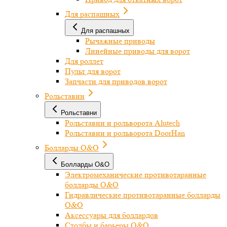
Для распашных
Для распашных
Рычажные приводы
Линейные приводы для ворот
Для роллет
Пульт для ворот
Запчасти для приводов ворот
Рольставни
Рольставни
Рольставни и рольворота Alutech
Рольставни и рольворота DoorHan
Болларды O&O
Болларды O&O
Электромеханические противотаранные
болларды O&O
Гидравлические противотаранные болларды
O&O
Аксессуары для боллардов
Столбы и барьеры O&O