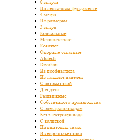
8 метров
На ленточном фундаменте
4 метра
По размерам
3 метра
Консольные
Механические
Кованые
Опорные откатные
Alutech
Doorhan
Из профнастила
Из сэндвич панелей
С автоматикой
Для дачи
Раздвижные
Собственного производства
С электроприводом
Без электропривода
С калиткой
На винтовых сваях
Из евроштакетника
С кирпичными столбами