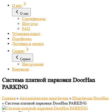
О нас
О нас
Сертификаты
Шоу-рум
FAQ
Установка ворот
Портфолио
Доставка и оплата
Сервис
Сервис
Инструкции
Контакты
Cистема платной парковки DoorHan
PARKING
Главная
»
Автоматические шлагбаумы
»
Шлагбаумы DoorHan
»
Cистема платной парковки DoorHan PARKING