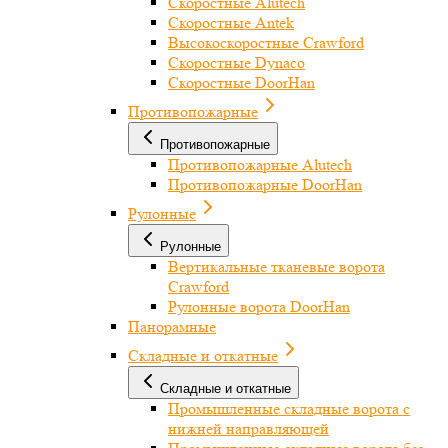
Скоростные Alutech
Скоростные Antek
Высокоскоростные Crawford
Скоростные Dynaco
Скоростные DoorHan
Противопожарные
Противопожарные
Противопожарные Alutech
Противопожарные DoorHan
Рулонные
Рулонные
Вертикальные тканевые ворота
Crawford
Рулонные ворота DoorHan
Панорамные
Складные и откатные
Складные и откатные
Промышленные складные ворота с
нижней направляющей