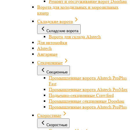
Ремонт и обслуживание ворот Doorhan
Ворота для холодильных и морозильных
камер
Складские ворота
Складские ворота
Ворота для склада Alutech
Для автомойки
Alutech
Ангарные
Секционные
Секционные
Промышленные ворота Alutech ProPlus
Fast
Промышленные ворота Alutech ProMax
Подъемно-секционные Crawford
Промышленные секционные Doorhan
Промышленные ворота Alutech ProPlus
Скоростные
Скоростные