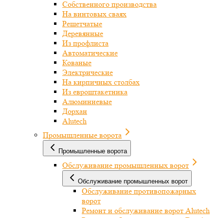
Собственного производства
На винтовых сваях
Решетчатые
Деревянные
Из профлиста
Автоматические
Кованые
Электрические
На кирпичных столбах
Из евроштакетника
Алюминиевые
Дорхан
Alutech
Промышленные ворота
Промышленные ворота
Обслуживание промышленных ворот
Обслуживание промышленных ворот
Обслуживание противопожарных
ворот
Ремонт и обслуживание ворот Alutech