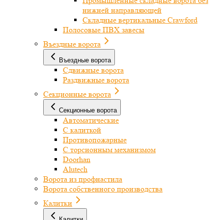
Промышленные складные ворота без
нижней направляющей
Складные вертикальные Crawford
Полосовые ПВХ завесы
Въездные ворота
Въездные ворота
Сдвижные ворота
Раздвижные ворота
Секционные ворота
Секционные ворота
Автоматические
С калиткой
Противопожарные
С торсионным механизмом
Doorhan
Alutech
Ворота из профнастила
Ворота собственного производства
Калитки
Калитки