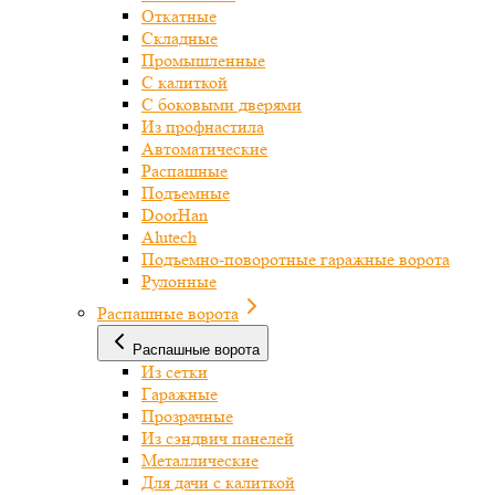
Откатные
Складные
Промышленные
С калиткой
С боковыми дверями
Из профнастила
Автоматические
Распашные
Подъемные
DoorHan
Alutech
Подъемно-поворотные гаражные ворота
Рулонные
Распашные ворота
Распашные ворота
Из сетки
Гаражные
Прозрачные
Из сэндвич панелей
Металлические
Для дачи с калиткой