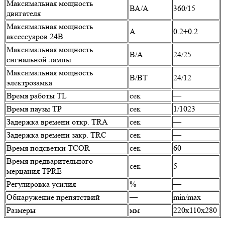
Максимальная мощность
ВА/А
360/15
двигателя
Максимальная мощность
А
0.2+0.2
аксессуаров 24В
Максимальная мощность
В/А
24/25
сигнальной лампы
Максимальная мощность
В/ВТ
24/12
электрозамка
Время работы TL
сек
—
Время паузы TP
сек
1/1023
Задержка времени откр. TRA
сек
—
Задержка времени закр. TRC
сек
—
Время подсветки TCOR
сек
60
Время предварительного
сек
5
мерцания TPRE
Регулировка усилия
%
—
Обнаружение препятствий
—
min/max
Размеры
мм
220x110x280