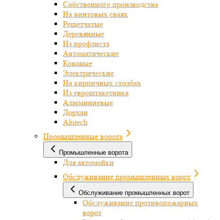
Собственного производства
На винтовых сваях
Решетчатые
Деревянные
Из профлиста
Автоматические
Кованые
Электрические
На кирпичных столбах
Из евроштакетника
Алюминиевые
Дорхан
Alutech
Промышленные ворота
Промышленные ворота
Для автомойки
Обслуживание промышленных ворот
Обслуживание промышленных ворот
Обслуживание противопожарных
ворот