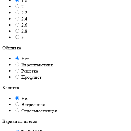
1.8
2
2.2
2.4
2.6
2.8
3
Обшивка
Нет
Евроштакетник
Решётка
Профлист
Калитка
Нет
Встроенная
Отдельностоящая
Варианты цветов