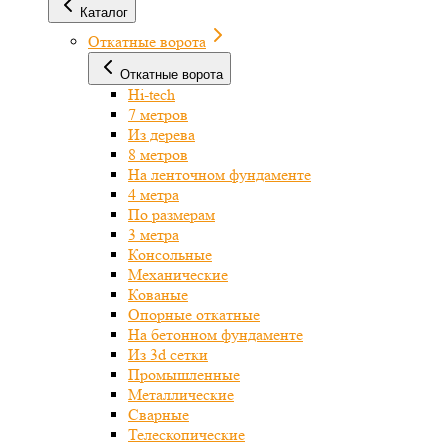
Каталог
Откатные ворота
Откатные ворота
Hi-tech
7 метров
Из дерева
8 метров
На ленточном фундаменте
4 метра
По размерам
3 метра
Консольные
Механические
Кованые
Опорные откатные
На бетонном фундаменте
Из 3d сетки
Промышленные
Металлические
Сварные
Телескопические