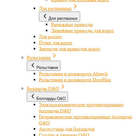
Для распашных
Для распашных
Рычажные приводы
Линейные приводы для ворот
Для роллет
Пульт для ворот
Запчасти для приводов ворот
Рольставни
Рольставни
Рольставни и рольворота Alutech
Рольставни и рольворота DoorHan
Болларды O&O
Болларды O&O
Электромеханические противотаранные
болларды O&O
Гидравлические противотаранные болларды
O&O
Аксессуары для боллардов
Столбы и барьеры O&O