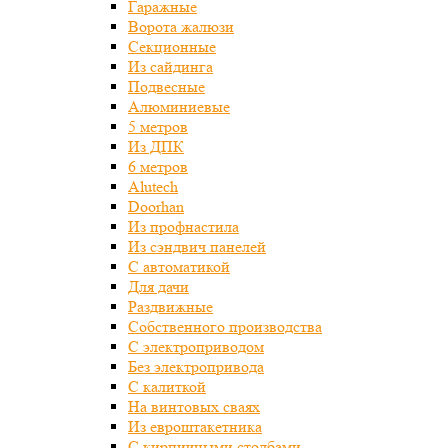
Гаражные
Ворота жалюзи
Секционные
Из сайдинга
Подвесные
Алюминиевые
5 метров
Из ДПК
6 метров
Alutech
Doorhan
Из профнастила
Из сэндвич панелей
С автоматикой
Для дачи
Раздвижные
Собственного производства
С электроприводом
Без электропривода
С калиткой
На винтовых сваях
Из евроштакетника
С кирпичными столбами