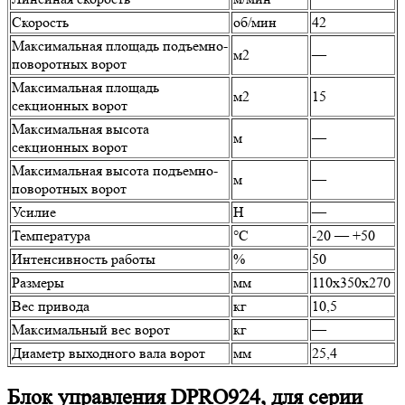
Скорость
об/мин
42
Максимальная площадь подъемно-
м2
—
поворотных ворот
Максимальная площадь
м2
15
секционных ворот
Максимальная высота
м
—
секционных ворот
Максимальная высота подъемно-
м
—
поворотных ворот
Усилие
Н
—
Температура
°C
-20 — +50
Интенсивность работы
%
50
Размеры
мм
110x350x270
Вес привода
кг
10,5
Максимальный вес ворот
кг
—
Диаметр выходного вала ворот
мм
25,4
Блок управления DPRO924, для серии