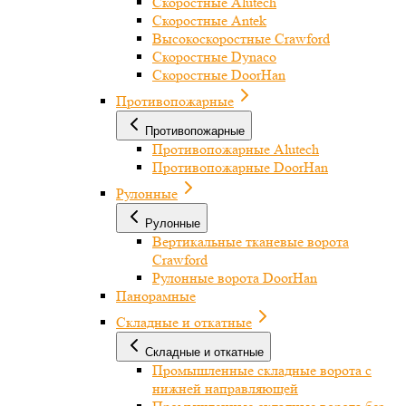
Скоростные Alutech
Скоростные Antek
Высокоскоростные Crawford
Скоростные Dynaco
Скоростные DoorHan
Противопожарные
Противопожарные
Противопожарные Alutech
Противопожарные DoorHan
Рулонные
Рулонные
Вертикальные тканевые ворота
Crawford
Рулонные ворота DoorHan
Панорамные
Складные и откатные
Складные и откатные
Промышленные складные ворота с
нижней направляющей