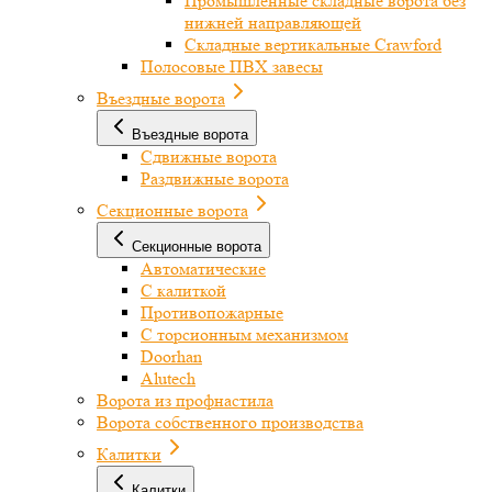
Промышленные складные ворота без
нижней направляющей
Складные вертикальные Crawford
Полосовые ПВХ завесы
Въездные ворота
Въездные ворота
Сдвижные ворота
Раздвижные ворота
Секционные ворота
Секционные ворота
Автоматические
С калиткой
Противопожарные
С торсионным механизмом
Doorhan
Alutech
Ворота из профнастила
Ворота собственного производства
Калитки
Калитки