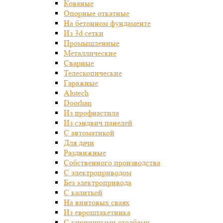
Кованые
Опорные откатные
На бетонном фундаменте
Из 3d сетки
Промышленные
Металлические
Сварные
Телескопические
Гаражные
Alutech
Doorhan
Из профнастила
Из сэндвич панелей
С автоматикой
Для дачи
Раздвижные
Собственного производства
С электроприводом
Без электропривода
С калиткой
На винтовых сваях
Из евроштакетника
С кирпичными столбами