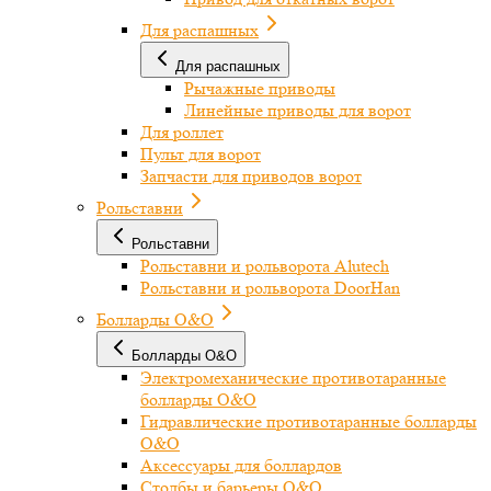
Для распашных
Для распашных
Рычажные приводы
Линейные приводы для ворот
Для роллет
Пульт для ворот
Запчасти для приводов ворот
Рольставни
Рольставни
Рольставни и рольворота Alutech
Рольставни и рольворота DoorHan
Болларды O&O
Болларды O&O
Электромеханические противотаранные
болларды O&O
Гидравлические противотаранные болларды
O&O
Аксессуары для боллардов
Столбы и барьеры O&O