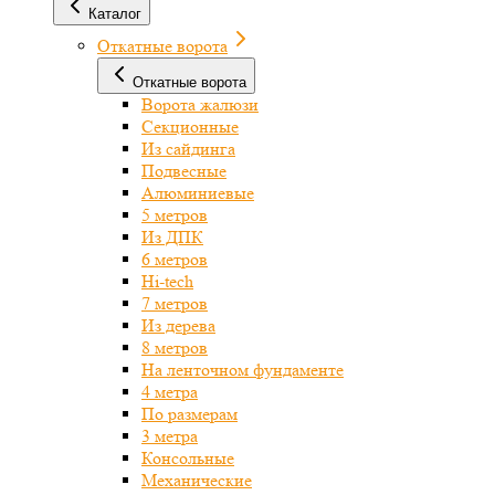
Каталог
Откатные ворота
Откатные ворота
Ворота жалюзи
Секционные
Из сайдинга
Подвесные
Алюминиевые
5 метров
Из ДПК
6 метров
Hi-tech
7 метров
Из дерева
8 метров
На ленточном фундаменте
4 метра
По размерам
3 метра
Консольные
Механические