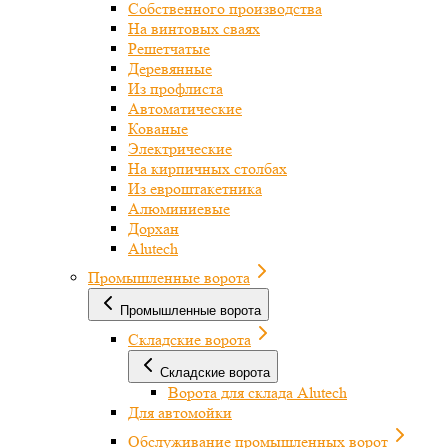
Собственного производства
На винтовых сваях
Решетчатые
Деревянные
Из профлиста
Автоматические
Кованые
Электрические
На кирпичных столбах
Из евроштакетника
Алюминиевые
Дорхан
Alutech
Промышленные ворота
Промышленные ворота
Складские ворота
Складские ворота
Ворота для склада Alutech
Для автомойки
Обслуживание промышленных ворот