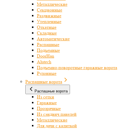
Металлические
Секционные
Раздвижные
Утепленные
Откатные
Складные
Автоматические
Распашные
Подъемные
DoorHan
Alutech
Подъемно-поворотные гаражные ворота
Рулонные
Распашные ворота
Распашные ворота
Из сетки
Гаражные
Прозрачные
Из сэндвич панелей
Металлические
Для дачи с калиткой