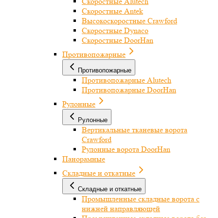
Скоростные Alutech
Скоростные Antek
Высокоскоростные Crawford
Скоростные Dynaco
Скоростные DoorHan
Противопожарные
Противопожарные
Противопожарные Alutech
Противопожарные DoorHan
Рулонные
Рулонные
Вертикальные тканевые ворота
Crawford
Рулонные ворота DoorHan
Панорамные
Складные и откатные
Складные и откатные
Промышленные складные ворота с
нижней направляющей