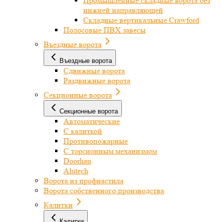
Промышленные складные ворота без
нижней направляющей
Складные вертикальные Crawford
Полосовые ПВХ завесы
Въездные ворота
Въездные ворота
Сдвижные ворота
Раздвижные ворота
Секционные ворота
Секционные ворота
Автоматические
С калиткой
Противопожарные
С торсионным механизмом
Doorhan
Alutech
Ворота из профнастила
Ворота собственного производства
Калитки
Калитки