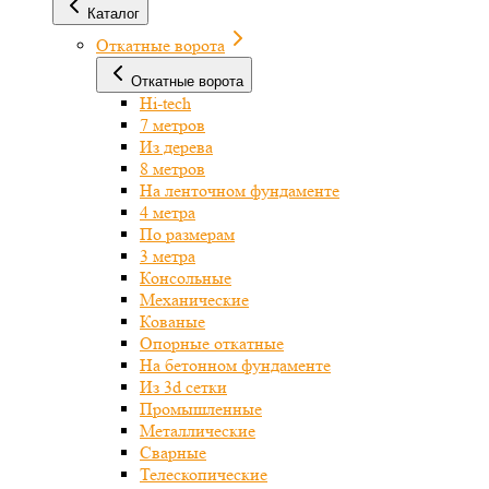
Каталог
Откатные ворота
Откатные ворота
Hi-tech
7 метров
Из дерева
8 метров
На ленточном фундаменте
4 метра
По размерам
3 метра
Консольные
Механические
Кованые
Опорные откатные
На бетонном фундаменте
Из 3d сетки
Промышленные
Металлические
Сварные
Телескопические