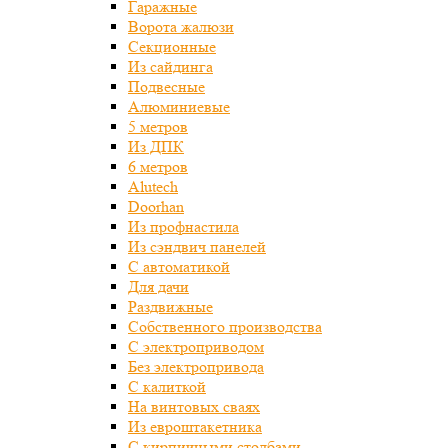
Гаражные
Ворота жалюзи
Секционные
Из сайдинга
Подвесные
Алюминиевые
5 метров
Из ДПК
6 метров
Alutech
Doorhan
Из профнастила
Из сэндвич панелей
С автоматикой
Для дачи
Раздвижные
Собственного производства
С электроприводом
Без электропривода
С калиткой
На винтовых сваях
Из евроштакетника
С кирпичными столбами