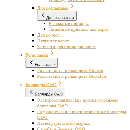
Для распашных
Для распашных
Рычажные приводы
Линейные приводы для ворот
Для роллет
Пульт для ворот
Запчасти для приводов ворот
Рольставни
Рольставни
Рольставни и рольворота Alutech
Рольставни и рольворота DoorHan
Болларды O&O
Болларды O&O
Электромеханические противотаранные
болларды O&O
Гидравлические противотаранные болларды
O&O
Аксессуары для боллардов
Столбы и барьеры O&O