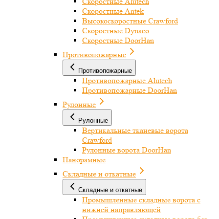
Скоростные Alutech
Скоростные Antek
Высокоскоростные Crawford
Скоростные Dynaco
Скоростные DoorHan
Противопожарные
Противопожарные
Противопожарные Alutech
Противопожарные DoorHan
Рулонные
Рулонные
Вертикальные тканевые ворота
Crawford
Рулонные ворота DoorHan
Панорамные
Складные и откатные
Складные и откатные
Промышленные складные ворота с
нижней направляющей