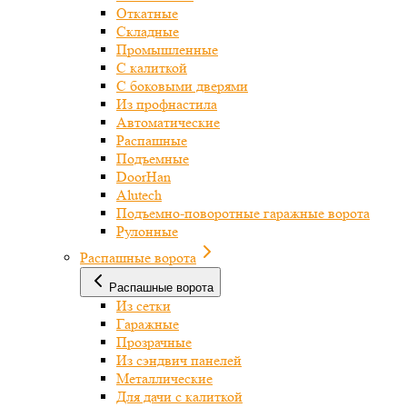
Откатные
Складные
Промышленные
С калиткой
С боковыми дверями
Из профнастила
Автоматические
Распашные
Подъемные
DoorHan
Alutech
Подъемно-поворотные гаражные ворота
Рулонные
Распашные ворота
Распашные ворота
Из сетки
Гаражные
Прозрачные
Из сэндвич панелей
Металлические
Для дачи с калиткой