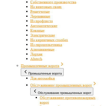
Собственного производства
На винтовых сваях
Решетчатые
Деревянные
Из профлиста
Автоматические
Кованые
Электрические
На кирпичных столбах
Из евроштакетника
Алюминиевые
Дорхан
Alutech
Промышленные ворота
Промышленные ворота
Для автомойки
Обслуживание промышленных ворот
Обслуживание промышленных ворот
Обслуживание противопожарных
ворот