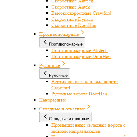
Скоростные Alutech
Скоростные Antek
Высокоскоростные Crawford
Скоростные Dynaco
Скоростные DoorHan
Противопожарные
Противопожарные
Противопожарные Alutech
Противопожарные DoorHan
Рулонные
Рулонные
Вертикальные тканевые ворота
Crawford
Рулонные ворота DoorHan
Панорамные
Складные и откатные
Складные и откатные
Промышленные складные ворота с
нижней направляющей