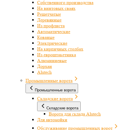
Собственного производства
На винтовых сваях
Решетчатые
Деревянные
Из профлиста
Автоматические
Кованые
Электрические
На кирпичных столбах
Из евроштакетника
Алюминиевые
Дорхан
Alutech
Промышленные ворота
Промышленные ворота
Складские ворота
Складские ворота
Ворота для склада Alutech
Для автомойки
Обслуживание промышленных ворот