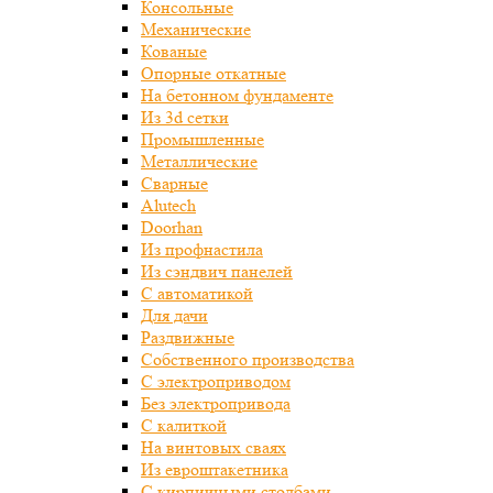
Консольные
Механические
Кованые
Опорные откатные
На бетонном фундаменте
Из 3d сетки
Промышленные
Металлические
Сварные
Alutech
Doorhan
Из профнастила
Из сэндвич панелей
С автоматикой
Для дачи
Раздвижные
Собственного производства
С электроприводом
Без электропривода
С калиткой
На винтовых сваях
Из евроштакетника
С кирпичными столбами