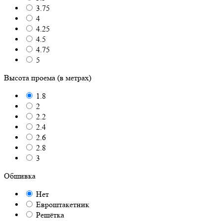
3.75
4
4.25
4.5
4.75
5
Высота проема (в метрах)
1.8
2
2.2
2.4
2.6
2.8
3
Обшивка
Нет
Евроштакетник
Решётка