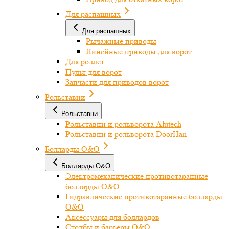
Для распашных
Для распашных
Рычажные приводы
Линейные приводы для ворот
Для роллет
Пульт для ворот
Запчасти для приводов ворот
Рольставни
Рольставни
Рольставни и рольворота Alutech
Рольставни и рольворота DoorHan
Болларды O&O
Болларды O&O
Электромеханические противотаранные
болларды O&O
Гидравлические противотаранные болларды
O&O
Аксессуары для боллардов
Столбы и барьеры O&O