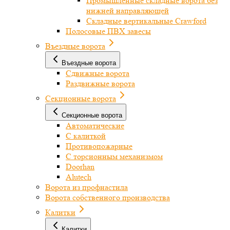
Промышленные складные ворота без
нижней направляющей
Складные вертикальные Crawford
Полосовые ПВХ завесы
Въездные ворота
Въездные ворота
Сдвижные ворота
Раздвижные ворота
Секционные ворота
Секционные ворота
Автоматические
С калиткой
Противопожарные
С торсионным механизмом
Doorhan
Alutech
Ворота из профнастила
Ворота собственного производства
Калитки
Калитки