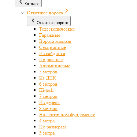
Каталог
Откатные ворота
Откатные ворота
Телескопические
Гаражные
Ворота жалюзи
Секционные
Из сайдинга
Подвесные
Алюминиевые
5 метров
Из ДПК
6 метров
Hi-tech
7 метров
Из дерева
8 метров
На ленточном фундаменте
4 метра
По размерам
3 метра