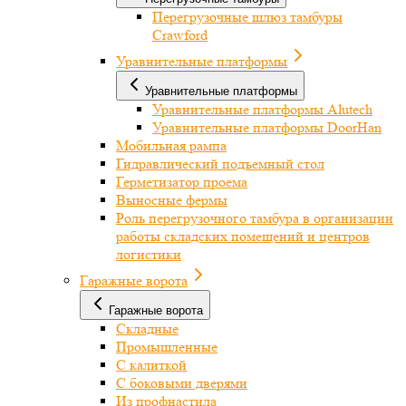
Перегрузочные шлюз тамбуры
Crawford
Уравнительные платформы
Уравнительные платформы
Уравнительные платформы Alutech
Уравнительные платформы DoorHan
Мобильная рампа
Гидравлический подъемный стол
Герметизатор проема
Выносные фермы
Роль перегрузочного тамбура в организации
работы складских помещений и центров
логистики
Гаражные ворота
Гаражные ворота
Складные
Промышленные
С калиткой
С боковыми дверями
Из профнастила