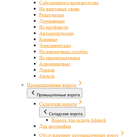
Собственного производства
На винтовых сваях
Решетчатые
Деревянные
Из профлиста
Автоматические
Кованые
Электрические
На кирпичных столбах
Из евроштакетника
Алюминиевые
Дорхан
Alutech
Промышленные ворота
Промышленные ворота
Складские ворота
Складские ворота
Ворота для склада Alutech
Для автомойки
Обслуживание промышленных ворот