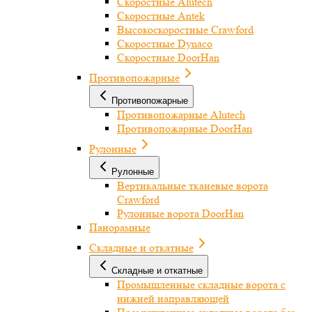
Скоростные Alutech
Скоростные Antek
Высокоскоростные Crawford
Скоростные Dynaco
Скоростные DoorHan
Противопожарные
Противопожарные
Противопожарные Alutech
Противопожарные DoorHan
Рулонные
Рулонные
Вертикальные тканевые ворота
Crawford
Рулонные ворота DoorHan
Панорамные
Складные и откатные
Складные и откатные
Промышленные складные ворота с
нижней направляющей