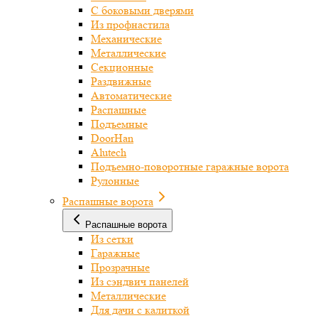
С боковыми дверями
Из профнастила
Механические
Металлические
Секционные
Раздвижные
Автоматические
Распашные
Подъемные
DoorHan
Alutech
Подъемно-поворотные гаражные ворота
Рулонные
Распашные ворота
Распашные ворота
Из сетки
Гаражные
Прозрачные
Из сэндвич панелей
Металлические
Для дачи с калиткой