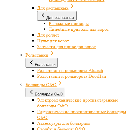
Для распашных
Для распашных
Рычажные приводы
Линейные приводы для ворот
Для роллет
Пульт для ворот
Запчасти для приводов ворот
Рольставни
Рольставни
Рольставни и рольворота Alutech
Рольставни и рольворота DoorHan
Болларды O&O
Болларды O&O
Электромеханические противотаранные
болларды O&O
Гидравлические противотаранные болларды
O&O
Аксессуары для боллардов
Столбы и барьеры O&O