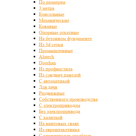
По размерам
3 метра
Консольные
Механические
Кованые
Опорные откатные
На бетонном фундаменте
Из 3d сетки
Промышленные
Alutech
Doorhan
Из профнастила
Из сэндвич панелей
С автоматикой
Для дачи
Раздвижные
Собственного производства
С электроприводом
Без электропривода
С калиткой
На винтовых сваях
Из евроштакетника
С кирпичными столбами