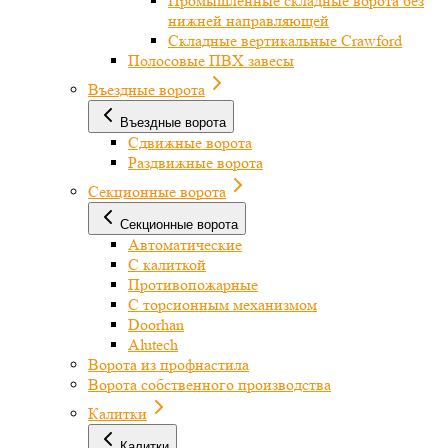
Промышленные складные ворота без
нижней направляющей
Складные вертикальные Crawford
Полосовые ПВХ завесы
Въездные ворота
Въездные ворота
Сдвижные ворота
Раздвижные ворота
Секционные ворота
Секционные ворота
Автоматические
С калиткой
Противопожарные
С торсионным механизмом
Doorhan
Alutech
Ворота из профнастила
Ворота собственного производства
Калитки
Калитки