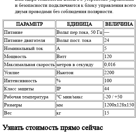
и безопасности подключаются к блоку управления всего
двумя проводами без соблюдения полярности.
ПАРАМЕТР
ЕДИНИЦА
ВЕЛИЧИНА
Питание
Вольт пер.тока, 50 Гц
—
Питание двигателя
Вольт пост. тока
24
Номинальный ток
А
5
Мощность
Ватт
120
Максимальная скорость
метров в секунду
0,016
Усилие
Ньютон
2200
Интенсивность
%
100
Класс защиты
IP
44
Рабочая температура
°C мин/макс
-20 / +50
Размеры
мм
1200х128х150
Вес
кг
15
Узнать стоимость прямо сейчас