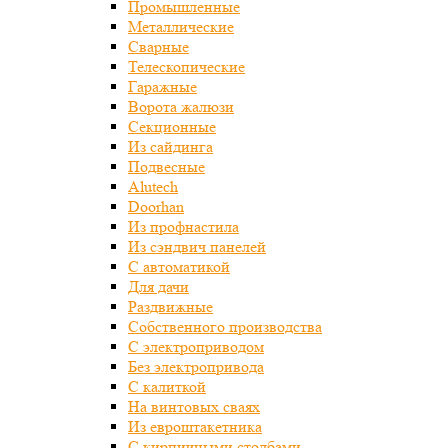
Промышленные
Металлические
Сварные
Телескопические
Гаражные
Ворота жалюзи
Секционные
Из сайдинга
Подвесные
Alutech
Doorhan
Из профнастила
Из сэндвич панелей
С автоматикой
Для дачи
Раздвижные
Собственного производства
С электроприводом
Без электропривода
С калиткой
На винтовых сваях
Из евроштакетника
С кирпичными столбами