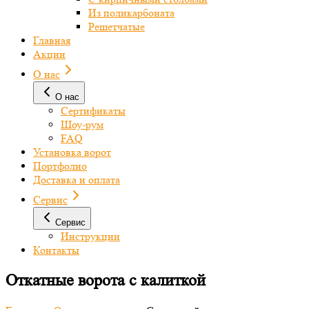
Из поликарбоната
Решетчатые
Главная
Акции
О нас
О нас
Сертификаты
Шоу-рум
FAQ
Установка ворот
Портфолио
Доставка и оплата
Сервис
Сервис
Инструкции
Контакты
Откатные ворота с калиткой