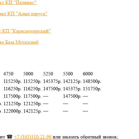
4750
5000
5250
5500
6000
115250р.
115250р.
145375р.
142125р.
148500р.
116250р.
116250р.
147500р.
145375р.
151750р.
117500р.
117500р.
—
147500р.
—
.
121250р.
121250р.
—
—
—
.
122000р.
142125р.
—
—
—
фону ☎
+7 (343)
310-21-96
или заказать обратный звонок;