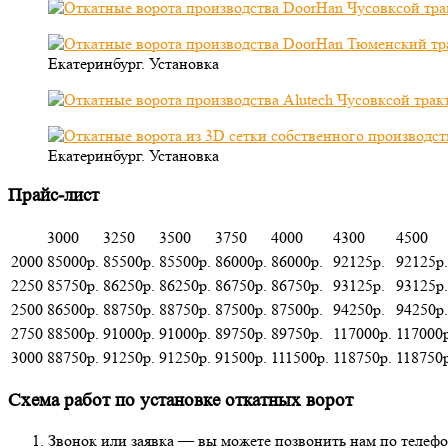
Екатеринбург. Установка
Екатеринбург. Установка
Прайс-лист
3000
3250
3500
3750
4000
4300
4500
2000
85000р.
85500р.
85500р.
86000р.
86000р.
92125р.
92125р.
2250
85750р.
86250р.
86250р.
86750р.
86750р.
93125р.
93125р.
2500
86500р.
88750р.
88750р.
87500р.
87500р.
94250р.
94250р.
2750
88500р.
91000р.
91000р.
89750р.
89750р.
117000р.
117000р
3000
88750р.
91250р.
91250р.
91500р.
111500р.
118750р.
118750р
Схема работ по установке откатных ворот
Звонок или заявка — вы можете позвонить нам по теле