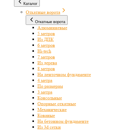
Каталог
Откатные ворота
Откатные ворота
Алюминиевые
5 метров
Из ДПК
6 метров
Hi-tech
7 метров
Из дерева
8 метров
На ленточном фундаменте
4 метра
По размерам
3 метра
Консольные
Опорные откатные
Механические
Кованые
На бетонном фундаменте
Из 3d сетки