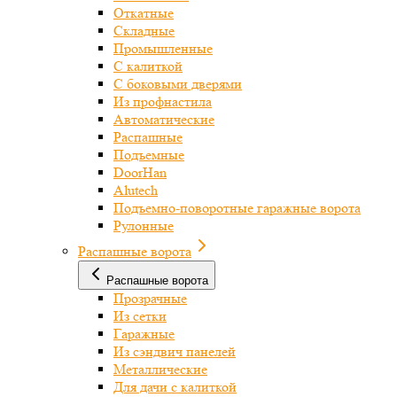
Откатные
Складные
Промышленные
С калиткой
С боковыми дверями
Из профнастила
Автоматические
Распашные
Подъемные
DoorHan
Alutech
Подъемно-поворотные гаражные ворота
Рулонные
Распашные ворота
Распашные ворота
Прозрачные
Из сетки
Гаражные
Из сэндвич панелей
Металлические
Для дачи с калиткой