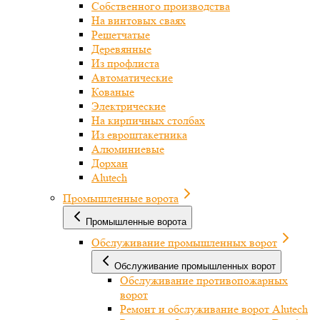
Собственного производства
На винтовых сваях
Решетчатые
Деревянные
Из профлиста
Автоматические
Кованые
Электрические
На кирпичных столбах
Из евроштакетника
Алюминиевые
Дорхан
Alutech
Промышленные ворота
Промышленные ворота
Обслуживание промышленных ворот
Обслуживание промышленных ворот
Обслуживание противопожарных
ворот
Ремонт и обслуживание ворот Alutech