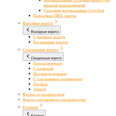
Промышленные складные ворота без
нижней направляющей
Складные вертикальные Crawford
Полосовые ПВХ завесы
Въездные ворота
Въездные ворота
Сдвижные ворота
Раздвижные ворота
Секционные ворота
Секционные ворота
Автоматические
С калиткой
Противопожарные
С торсионным механизмом
Doorhan
Alutech
Ворота из профнастила
Ворота собственного производства
Калитки
Калитки