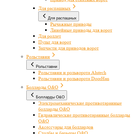
Для распашных
Для распашных
Рычажные приводы
Линейные приводы для ворот
Для роллет
Пульт для ворот
Запчасти для приводов ворот
Рольставни
Рольставни
Рольставни и рольворота Alutech
Рольставни и рольворота DoorHan
Болларды O&O
Болларды O&O
Электромеханические противотаранные
болларды O&O
Гидравлические противотаранные болларды
O&O
Аксессуары для боллардов
Столбы и барьеры O&O