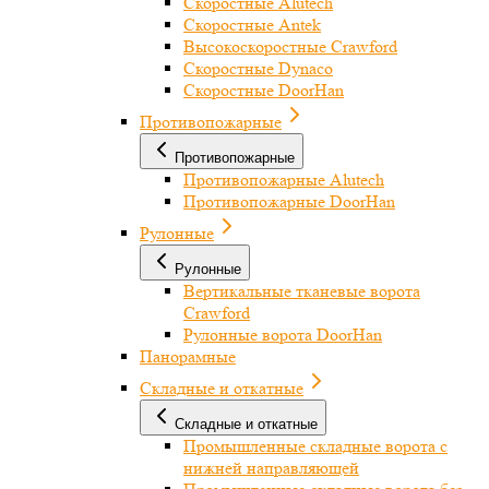
Скоростные Alutech
Скоростные Antek
Высокоскоростные Crawford
Скоростные Dynaco
Скоростные DoorHan
Противопожарные
Противопожарные
Противопожарные Alutech
Противопожарные DoorHan
Рулонные
Рулонные
Вертикальные тканевые ворота
Crawford
Рулонные ворота DoorHan
Панорамные
Складные и откатные
Складные и откатные
Промышленные складные ворота с
нижней направляющей