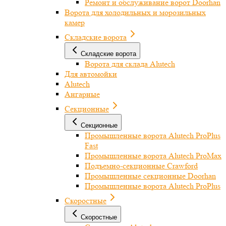
Ремонт и обслуживание ворот Doorhan
Ворота для холодильных и морозильных
камер
Складские ворота
Складские ворота
Ворота для склада Alutech
Для автомойки
Alutech
Ангарные
Секционные
Секционные
Промышленные ворота Alutech ProPlus
Fast
Промышленные ворота Alutech ProMax
Подъемно-секционные Crawford
Промышленные секционные Doorhan
Промышленные ворота Alutech ProPlus
Скоростные
Скоростные