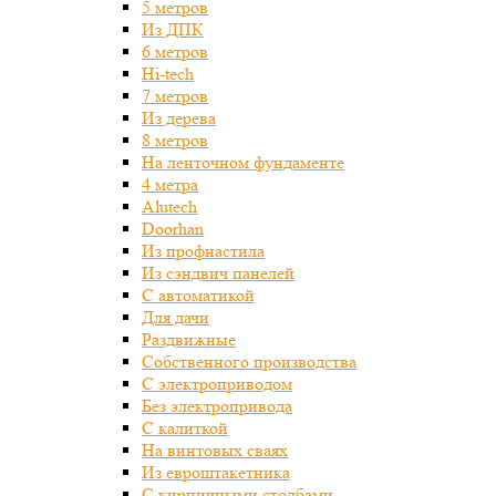
5 метров
Из ДПК
6 метров
Hi-tech
7 метров
Из дерева
8 метров
На ленточном фундаменте
4 метра
Alutech
Doorhan
Из профнастила
Из сэндвич панелей
С автоматикой
Для дачи
Раздвижные
Собственного производства
С электроприводом
Без электропривода
С калиткой
На винтовых сваях
Из евроштакетника
С кирпичными столбами