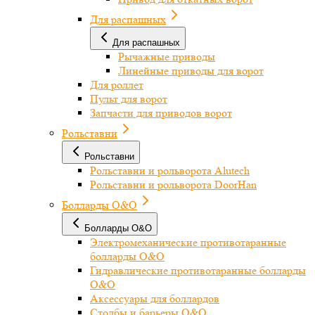
Для распашных
Для распашных
Рычажные приводы
Линейные приводы для ворот
Для роллет
Пульт для ворот
Запчасти для приводов ворот
Рольставни
Рольставни
Рольставни и рольворота Alutech
Рольставни и рольворота DoorHan
Болларды O&O
Болларды O&O
Электромеханические противотаранные
болларды O&O
Гидравлические противотаранные болларды
O&O
Аксессуары для боллардов
Столбы и барьеры O&O