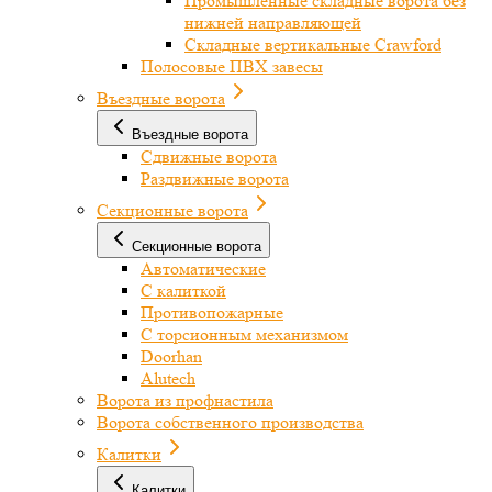
Промышленные складные ворота без
нижней направляющей
Складные вертикальные Crawford
Полосовые ПВХ завесы
Въездные ворота
Въездные ворота
Сдвижные ворота
Раздвижные ворота
Секционные ворота
Секционные ворота
Автоматические
С калиткой
Противопожарные
С торсионным механизмом
Doorhan
Alutech
Ворота из профнастила
Ворота собственного производства
Калитки
Калитки