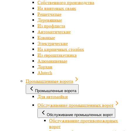
Собственного производства
На винтовых сваях
Решетчатые
Деревянные
Из профлиста
Автоматические
Кованые
Электрические
На кирпичных столбах
Из евроштакетника
Алюминиевые
Дорхан
Alutech
Промышленные ворота
Промышленные ворота
Для автомойки
Обслуживание промышленных ворот
Обслуживание промышленных ворот
Обслуживание противопожарных
ворот