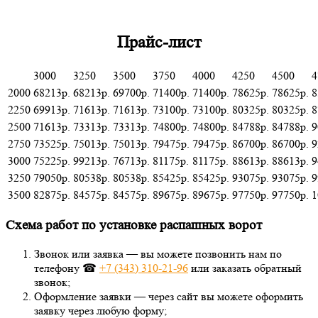
Прайс-лист
3000
3250
3500
3750
4000
4250
4500
4
2000
68213р.
68213р.
69700р.
71400р.
71400р.
78625р.
78625р.
8
2250
69913р.
71613р.
71613р.
73100р.
73100р.
80325р.
80325р.
8
2500
71613р.
73313р.
73313р.
74800р.
74800р.
84788р.
84788р.
9
2750
73525р.
75013р.
75013р.
79475р.
79475р.
86700р.
86700р.
9
3000
75225р.
99213р.
76713р.
81175р.
81175р.
88613р.
88613р.
9
3250
79050р.
80538р.
80538р.
85425р.
85425р.
93075р.
93075р.
9
3500
82875р.
84575р.
84575р.
89675р.
89675р.
97750р.
97750р.
1
Схема работ по установке распашных ворот
Звонок или заявка — вы можете позвонить нам по
телефону ☎
+7 (343)
310-21-96
или заказать обратный
звонок;
Оформление заявки — через сайт вы можете оформить
заявку через любую форму;