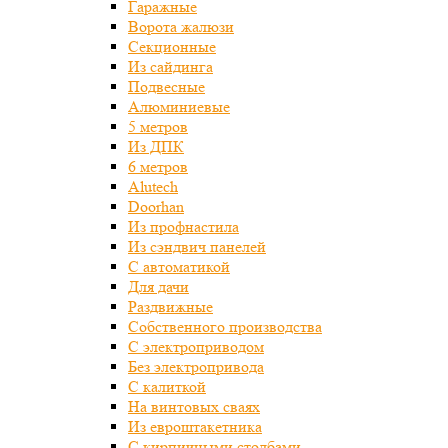
Гаражные
Ворота жалюзи
Секционные
Из сайдинга
Подвесные
Алюминиевые
5 метров
Из ДПК
6 метров
Alutech
Doorhan
Из профнастила
Из сэндвич панелей
С автоматикой
Для дачи
Раздвижные
Собственного производства
С электроприводом
Без электропривода
С калиткой
На винтовых сваях
Из евроштакетника
С кирпичными столбами