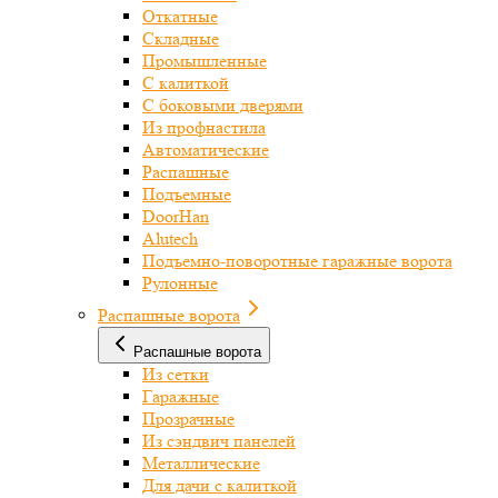
Откатные
Складные
Промышленные
С калиткой
С боковыми дверями
Из профнастила
Автоматические
Распашные
Подъемные
DoorHan
Alutech
Подъемно-поворотные гаражные ворота
Рулонные
Распашные ворота
Распашные ворота
Из сетки
Гаражные
Прозрачные
Из сэндвич панелей
Металлические
Для дачи с калиткой