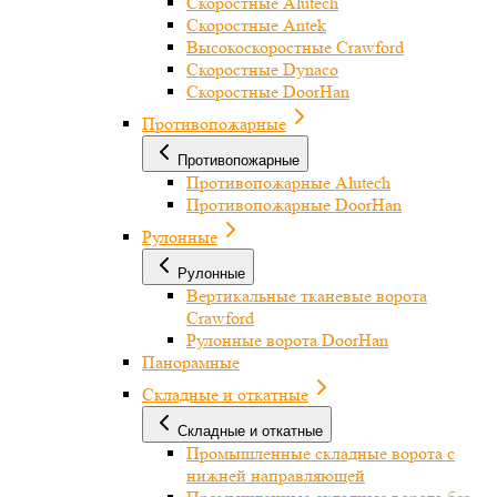
Скоростные Alutech
Скоростные Antek
Высокоскоростные Crawford
Скоростные Dynaco
Скоростные DoorHan
Противопожарные
Противопожарные
Противопожарные Alutech
Противопожарные DoorHan
Рулонные
Рулонные
Вертикальные тканевые ворота
Crawford
Рулонные ворота DoorHan
Панорамные
Складные и откатные
Складные и откатные
Промышленные складные ворота с
нижней направляющей