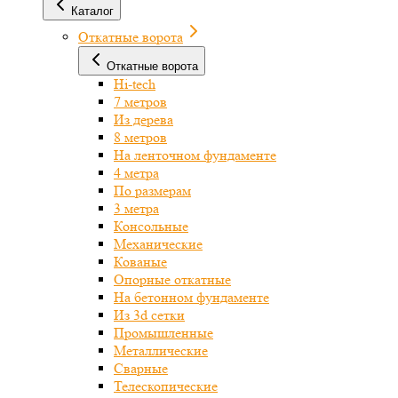
Каталог
Откатные ворота
Откатные ворота
Hi-tech
7 метров
Из дерева
8 метров
На ленточном фундаменте
4 метра
По размерам
3 метра
Консольные
Механические
Кованые
Опорные откатные
На бетонном фундаменте
Из 3d сетки
Промышленные
Металлические
Сварные
Телескопические