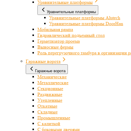
Уравнительные платформы
Уравнительные платформы
Уравнительные платформы Alutech
Уравнительные платформы DoorHan
Мобильная рампа
Гидравлический подъемный стол
Герметизатор проема
Выносные фермы
Роль перегрузочного тамбура в организации 
Гаражные ворота
Гаражные ворота
Механические
Металлические
Секционные
Раздвижные
Утепленные
Откатные
Складные
Промышленные
С калиткой
С боковыми дверями