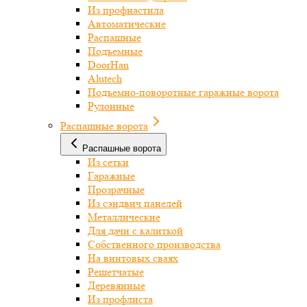
Из профнастила
Автоматические
Распашные
Подъемные
DoorHan
Alutech
Подъемно-поворотные гаражные ворота
Рулонные
Распашные ворота
Распашные ворота
Из сетки
Гаражные
Прозрачные
Из сэндвич панелей
Металлические
Для дачи с калиткой
Собственного производства
На винтовых сваях
Решетчатые
Деревянные
Из профлиста