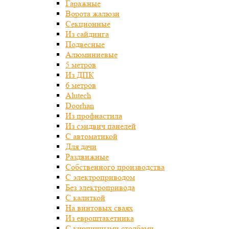
Гаражные
Ворота жалюзи
Секционные
Из сайдинга
Подвесные
Алюминиевые
5 метров
Из ДПК
6 метров
Alutech
Doorhan
Из профнастила
Из сэндвич панелей
С автоматикой
Для дачи
Раздвижные
Собственного производства
С электроприводом
Без электропривода
С калиткой
На винтовых сваях
Из евроштакетника
С кирпичными столбами