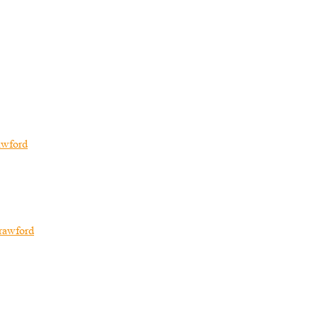
awford
rawford