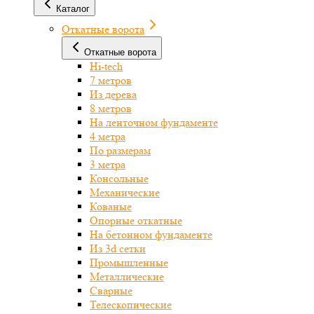
Каталог
Откатные ворота
Откатные ворота
Hi-tech
7 метров
Из дерева
8 метров
На ленточном фундаменте
4 метра
По размерам
3 метра
Консольные
Механические
Кованые
Опорные откатные
На бетонном фундаменте
Из 3d сетки
Промышленные
Металлические
Сварные
Телескопические