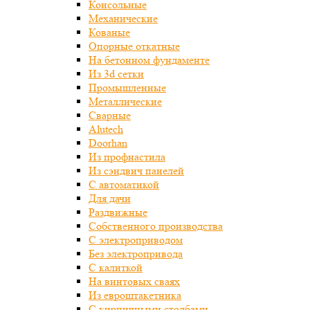
Консольные
Механические
Кованые
Опорные откатные
На бетонном фундаменте
Из 3d сетки
Промышленные
Металлические
Сварные
Alutech
Doorhan
Из профнастила
Из сэндвич панелей
С автоматикой
Для дачи
Раздвижные
Собственного производства
С электроприводом
Без электропривода
С калиткой
На винтовых сваях
Из евроштакетника
С кирпичными столбами