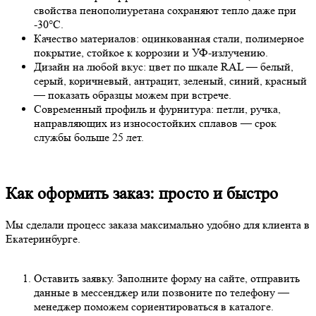
свойства
пенополиуретана сохраняют тепло даже при
-30°C.
Качество
материалов:
оцинкованная
стали
, полимерное
покрытие
, стойкое к коррозии и УФ-излучению.
Дизайн
на
любой
вкус:
цвет
по шкале
RAL
—
белый
,
серый
,
коричневый
,
антрацит
,
зеленый
,
синий
,
красный
—
показать
образцы можем при встрече.
Современный
профиль
и фурнитура:
петли
,
ручка
,
направляющих
из износостойких сплавов —
срок
службы
больше
25
лет
.
Как оформить заказ: просто и быстро
Мы сделали процесс
заказ
а максимально
удобно
для клиента в
Екатеринбурге.
Оставить
заявку
. Заполните форму на сайте,
отправить
данные в мессенджер или позвоните по
телефон
у —
менеджер
поможем
сориентироваться в каталоге.