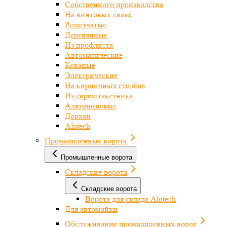
Собственного производства
На винтовых сваях
Решетчатые
Деревянные
Из профлиста
Автоматические
Кованые
Электрические
На кирпичных столбах
Из евроштакетника
Алюминиевые
Дорхан
Alutech
Промышленные ворота
Промышленные ворота
Складские ворота
Складские ворота
Ворота для склада Alutech
Для автомойки
Обслуживание промышленных ворот