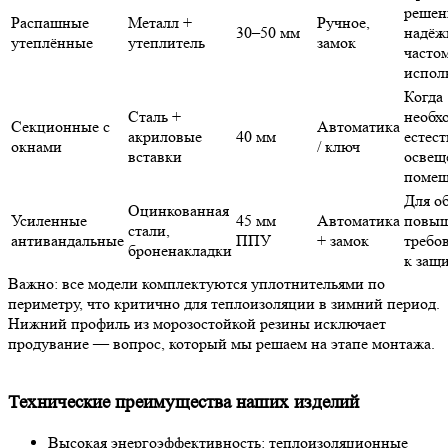
решен
Распашные
Металл
+
Ручное,
30–50 мм
надёж
утеплённые
утеплитель
замок
часто
испол
Когда
Сталь
+
необх
Секционные с
Автоматика
акриловые
40 мм
естес
окна
ми
/
ключ
вставки
освещ
поме
Для о
Оцинкованная
Усиленные
45 мм
Автоматика
повы
стали
,
антивандальные
ППУ
+
замок
требо
броненакладки
к
защ
Важно
: все
модели
комплектуются
уплотнитель
ями по
периметру
, что критично для
теплоизоляции
в зимний период.
Нижний
профиль из морозостойкой резины исключает
продувание —
вопрос
, который мы решаем на этапе
монтаж
а.
Технические преимущества наших изделий
Высокая
энергоэффективность:
теплоизоляционные