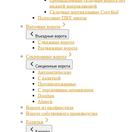
Промышленные складные ворота без
нижней направляющей
Складные вертикальные Crawford
Полосовые ПВХ завесы
Въездные ворота
Въездные ворота
Сдвижные ворота
Раздвижные ворота
Секционные ворота
Секционные ворота
Автоматические
С калиткой
Противопожарные
С торсионным механизмом
Doorhan
Alutech
Ворота из профнастила
Ворота собственного производства
Калитки
Калитки