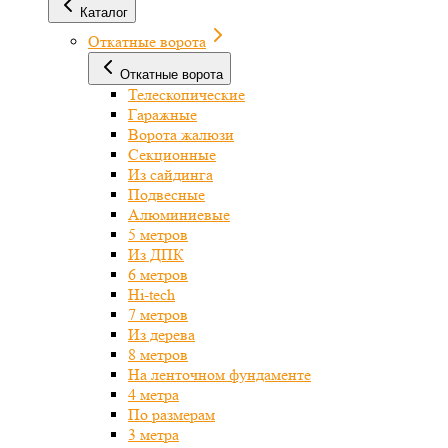
Каталог
Откатные ворота
Откатные ворота
Телескопические
Гаражные
Ворота жалюзи
Секционные
Из сайдинга
Подвесные
Алюминиевые
5 метров
Из ДПК
6 метров
Hi-tech
7 метров
Из дерева
8 метров
На ленточном фундаменте
4 метра
По размерам
3 метра