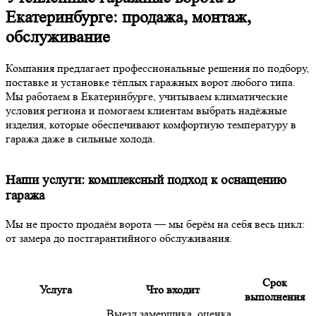
Екатеринбурге: продажа, монтаж,
обслуживание
Компания предлагает профессиональные
решения
по подбору,
поставке и установке
тёплых
гаражных ворот
любого
типа
.
Мы работаем в Екатеринбурге, учитываем климатические
условия
региона и помогаем клиентам
выбрать
надёжные
изделия
, которые
обеспечивают
комфортную
температуру
в
гаража
даже
в сильные
холода
.
Наши услуги: комплексный подход к оснащению
гаража
Мы не просто продаём ворота — мы берём на себя весь цикл:
от замера до постгарантийного
обслуживания
.
Срок
Услуга
Что входит
выполнения
Выезд
замерщика
, оценка