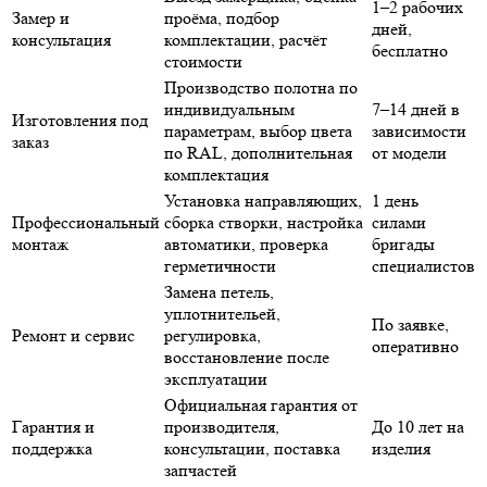
1–2
рабочих
Замер
и
проёма, подбор
дней
,
консультация
комплект
ации, расчёт
бесплатно
стоимости
Производство
полотна
по
индивидуальным
7–14
дней
в
Изготовления
под
параметрам, выбор
цвет
а
зависимости
заказ
по
RAL
,
дополнительная
от
модели
комплектация
Установка
направляющих
,
1
день
Профессиональный
сборка
створки
, настройка
силами
монтаж
автоматики, проверка
бригады
герметичности
специалистов
Замена
петель
,
уплотнитель
ей,
По заявке,
Ремонт
и сервис
регулировка,
оперативно
восстановление после
эксплуатации
Официальная
гарантия
от
Гарантия
и
производител
я,
До 10
лет
на
поддержка
консультации, поставка
изделия
запчастей