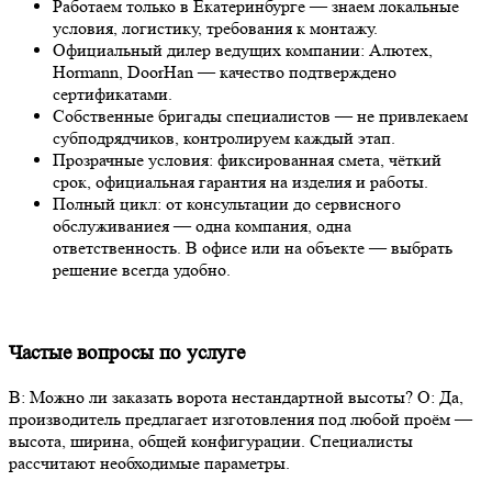
Работаем только в Екатеринбурге — знаем локальные
условия, логистику, требования к
монтаж
у.
Официальный дилер ведущих
компании
: Алютех,
Hormann, DoorHan —
качество
подтверждено
сертификатами.
Собственные бригады
специалистов
— не привлекаем
субподрядчиков, контролируем каждый этап.
Прозрачные условия: фиксированная смета, чёткий
срок
, официальная
гарантия
на изделия и работы.
Полный цикл: от консультации до сервисного
обслуживание
я — одна
компания
, одна
ответственность. В
офис
е или на объекте —
выбрать
решение
всегда
удобно
.
Частые вопросы по услуге
В: Можно ли заказать ворота нестандартной высоты?
О: Да,
производитель предлагает
изготовления
под
любой
проём —
высота
, ширина,
общей
конфигурации.
Специалисты
рассчитают
необходимые
параметры.