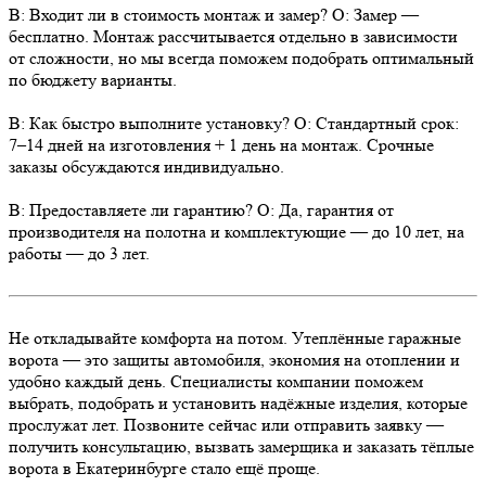
В: Входит ли в стоимость монтаж и замер?
О:
Замер
—
бесплатно
.
Монтаж
рассчитывается отдельно в зависимости
от сложности, но мы всегда
поможем
подобрать оптимальный
по бюджету
варианты
.
В: Как быстро выполните установку?
О: Стандартный
срок
:
7–14
дней
на
изготовления
+ 1
день
на
монтаж
. Срочные
заказ
ы обсуждаются индивидуально.
В: Предоставляете ли гарантию?
О: Да,
гарантия
от
производител
я на
полотна
и комплектующие — до 10
лет
, на
работы — до 3
лет
.
Не откладывайте
комфорта
на потом. Утеплённые гаражные
ворота — это
защиты
автомобиля, экономия на отоплении и
удобно
каждый день.
Специалисты
компании
поможем
выбрать
,
подобрать
и установить надёжные изделия, которые
прослужат
лет
. Позвоните сейчас или
отправить
заявку
—
получить
консультацию, вызвать замерщика и заказать тёплые
ворота в Екатеринбурге стало ещё проще.