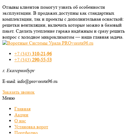
Отзывы
клиентов
помогут узнать об
особенности
эксплуатации
. В
продаж
ах доступны как
стандартных
комплектации, так и проекты с
дополнительная
оснасткой:
решетки
вентиляции,
включать
которые можно в базовый
пакет.
Сделать
утепление
гаража
надёжным и
сразу
решить
вопрос
с
холодное
микроклиматом — наша главная задача.
+7 (343)
310-21-96
+7 (343)
290-55-53
г. Екатеринбург
E-mail: info@provorota96.ru
Заказать звонок
Меню
Главная
Акции
О нас
Установка ворот
Портфолио