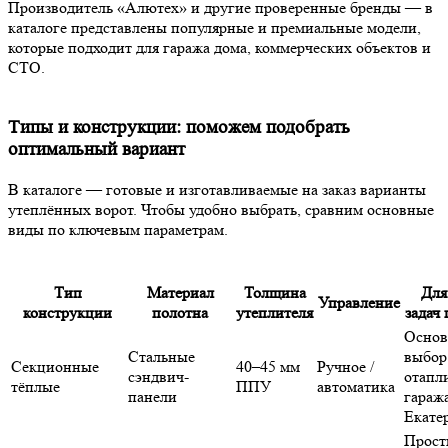
Производитель
«
Алютех
» и
другие
проверенные бренды — в
каталоге представлены
популярные
и премиальные
модели
,
которые
подходит
для
гаража
дома
, коммерческих объектов и
СТО.
Типы и конструкции: поможем подобрать
оптимальный вариант
В каталоге —
готовые
и изготавливаемые на
заказ
варианты
утеплённых ворот. Чтобы
удобно
выбрать
, сравним основные
вид
ы по ключевым параметрам.
Тип
Материал
Толщина
Для
Управление
конструкции
полотна
утеплителя
задач
Основ
Стальные
выбор
Секционные
40–45 мм
Ручное /
сэндвич-
отапл
тёплые
ППУ
автоматика
панели
гараж
Екате
Прост