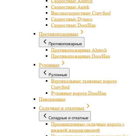
Скоростные Alutech
Скоростные Antek
Высокоскоростные Crawford
Скоростные Dynaco
Скоростные DoorHan
Противопожарные
Противопожарные
Противопожарные Alutech
Противопожарные DoorHan
Рулонные
Рулонные
Вертикальные тканевые ворота
Crawford
Рулонные ворота DoorHan
Панорамные
Складные и откатные
Складные и откатные
Промышленные складные ворота с
нижней направляющей