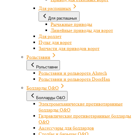
Для распашных
Для распашных
Рычажные приводы
Линейные приводы для ворот
Для роллет
Пульт для ворот
Запчасти для приводов ворот
Рольставни
Рольставни
Рольставни и рольворота Alutech
Рольставни и рольворота DoorHan
Болларды O&O
Болларды O&O
Электромеханические противотаранные
болларды O&O
Гидравлические противотаранные болларды
O&O
Аксессуары для боллардов
Столбы и барьеры O&O