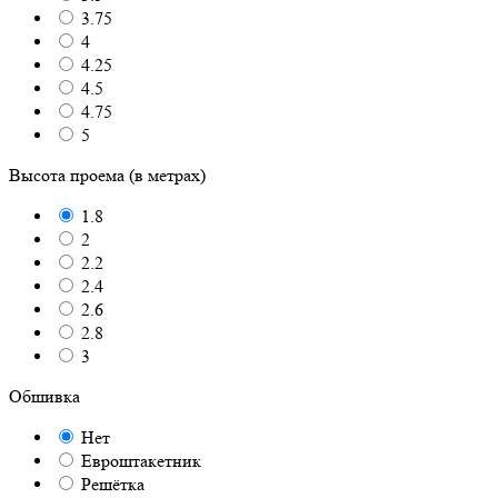
3.75
4
4.25
4.5
4.75
5
Высота проема (в метрах)
1.8
2
2.2
2.4
2.6
2.8
3
Обшивка
Нет
Евроштакетник
Решётка