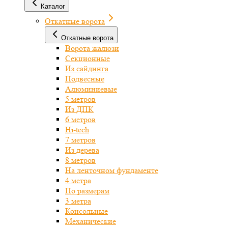
Каталог
Откатные ворота
Откатные ворота
Ворота жалюзи
Секционные
Из сайдинга
Подвесные
Алюминиевые
5 метров
Из ДПК
6 метров
Hi-tech
7 метров
Из дерева
8 метров
На ленточном фундаменте
4 метра
По размерам
3 метра
Консольные
Механические