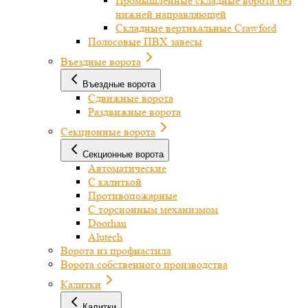
Промышленные складные ворота без
нижней направляющей
Складные вертикальные Crawford
Полосовые ПВХ завесы
Въездные ворота
Въездные ворота
Сдвижные ворота
Раздвижные ворота
Секционные ворота
Секционные ворота
Автоматические
С калиткой
Противопожарные
С торсионным механизмом
Doorhan
Alutech
Ворота из профнастила
Ворота собственного производства
Калитки
Калитки