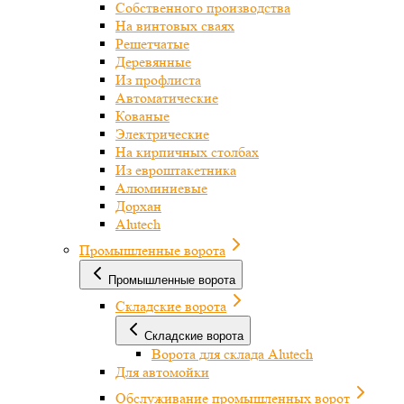
Собственного производства
На винтовых сваях
Решетчатые
Деревянные
Из профлиста
Автоматические
Кованые
Электрические
На кирпичных столбах
Из евроштакетника
Алюминиевые
Дорхан
Alutech
Промышленные ворота
Промышленные ворота
Складские ворота
Складские ворота
Ворота для склада Alutech
Для автомойки
Обслуживание промышленных ворот