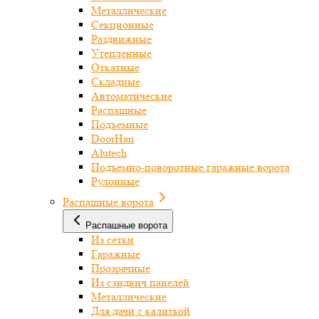
Металлические
Секционные
Раздвижные
Утепленные
Откатные
Складные
Автоматические
Распашные
Подъемные
DoorHan
Alutech
Подъемно-поворотные гаражные ворота
Рулонные
Распашные ворота
Распашные ворота
Из сетки
Гаражные
Прозрачные
Из сэндвич панелей
Металлические
Для дачи с калиткой