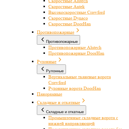
Скоростные Alutech
Скоростные Antek
Высокоскоростные Crawford
Скоростные Dynaco
Скоростные DoorHan
Противопожарные
Противопожарные
Противопожарные Alutech
Противопожарные DoorHan
Рулонные
Рулонные
Вертикальные тканевые ворота
Crawford
Рулонные ворота DoorHan
Панорамные
Складные и откатные
Складные и откатные
Промышленные складные ворота с
нижней направляющей