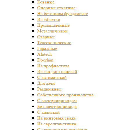
Кованые
Опорные откатные
На бетонном фундаменте
Из 3d сетки
Промышленные
Металлические
Сварные
Телескопические
Гаражные
Alutech
Doorhan
Из профнастила
Из сэндвич панелей
С автоматикой
Для дачи
Раздвижные
Собственного производства
С электроприводом
Без электропривода
С калиткой
На винтовых сваях
Из евроштакетника
С кирпичными столбами