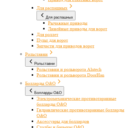
Для распашных
Для распашных
Рычажные приводы
Линейные приводы для ворот
Для роллет
Пульт для ворот
Запчасти для приводов ворот
Рольставни
Рольставни
Рольставни и рольворота Alutech
Рольставни и рольворота DoorHan
Болларды O&O
Болларды O&O
Электромеханические противотаранные
болларды O&O
Гидравлические противотаранные болларды
O&O
Аксессуары для боллардов
Столбы и барьеры O&O