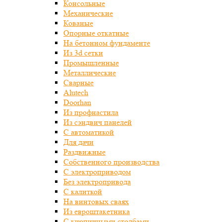
Консольные
Механические
Кованые
Опорные откатные
На бетонном фундаменте
Из 3d сетки
Промышленные
Металлические
Сварные
Alutech
Doorhan
Из профнастила
Из сэндвич панелей
С автоматикой
Для дачи
Раздвижные
Собственного производства
С электроприводом
Без электропривода
С калиткой
На винтовых сваях
Из евроштакетника
С кирпичными столбами