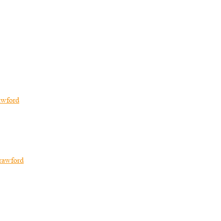
awford
rawford