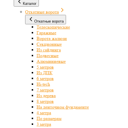
Каталог
Откатные ворота
Откатные ворота
Телескопические
Гаражные
Ворота жалюзи
Секционные
Из сайдинга
Подвесные
Алюминиевые
5 метров
Из ДПК
6 метров
Hi-tech
7 метров
Из дерева
8 метров
На ленточном фундаменте
4 метра
По размерам
3 метра