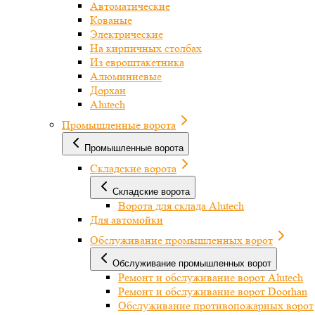
Автоматические
Кованые
Электрические
На кирпичных столбах
Из евроштакетника
Алюминиевые
Дорхан
Alutech
Промышленные ворота
Промышленные ворота
Складские ворота
Складские ворота
Ворота для склада Alutech
Для автомойки
Обслуживание промышленных ворот
Обслуживание промышленных ворот
Ремонт и обслуживание ворот Alutech
Ремонт и обслуживание ворот Doorhan
Обслуживание противопожарных ворот