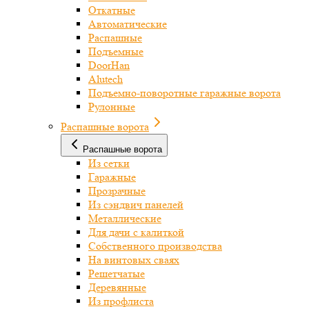
Откатные
Автоматические
Распашные
Подъемные
DoorHan
Alutech
Подъемно-поворотные гаражные ворота
Рулонные
Распашные ворота
Распашные ворота
Из сетки
Гаражные
Прозрачные
Из сэндвич панелей
Металлические
Для дачи с калиткой
Собственного производства
На винтовых сваях
Решетчатые
Деревянные
Из профлиста