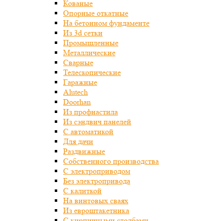
Кованые
Опорные откатные
На бетонном фундаменте
Из 3d сетки
Промышленные
Металлические
Сварные
Телескопические
Гаражные
Alutech
Doorhan
Из профнастила
Из сэндвич панелей
С автоматикой
Для дачи
Раздвижные
Собственного производства
С электроприводом
Без электропривода
С калиткой
На винтовых сваях
Из евроштакетника
С кирпичными столбами