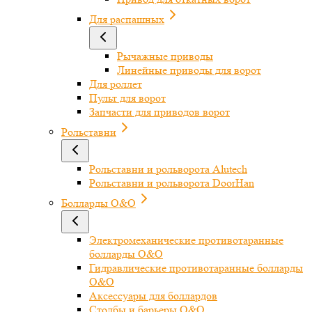
Для распашных
Рычажные приводы
Линейные приводы для ворот
Для роллет
Пульт для ворот
Запчасти для приводов ворот
Рольставни
Рольставни и рольворота Alutech
Рольставни и рольворота DoorHan
Болларды O&O
Электромеханические противотаранные
болларды O&O
Гидравлические противотаранные болларды
O&O
Аксессуары для боллардов
Столбы и барьеры O&O