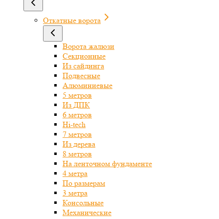
Откатные ворота
Ворота жалюзи
Секционные
Из сайдинга
Подвесные
Алюминиевые
5 метров
Из ДПК
6 метров
Hi-tech
7 метров
Из дерева
8 метров
На ленточном фундаменте
4 метра
По размерам
3 метра
Консольные
Механические