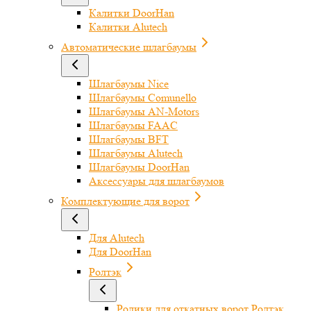
Калитки DoorHan
Калитки Alutech
Автоматические шлагбаумы
Шлагбаумы Nice
Шлагбаумы Comunello
Шлагбаумы AN-Motors
Шлагбаумы FAAC
Шлагбаумы BFT
Шлагбаумы Alutech
Шлагбаумы DoorHan
Аксессуары для шлагбаумов
Комплектующие для ворот
Для Alutech
Для DoorHan
Ролтэк
Ролики для откатных ворот Ролтэк