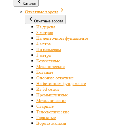
Каталог
Откатные ворота
Откатные ворота
Из дерева
8 метров
На ленточном фундаменте
4 метра
По размерам
3 метра
Консольные
Механические
Кованые
Опорные откатные
На бетонном фундаменте
Из 3d сетки
Промышленные
Металлические
Сварные
Телескопические
Гаражные
Ворота жалюзи