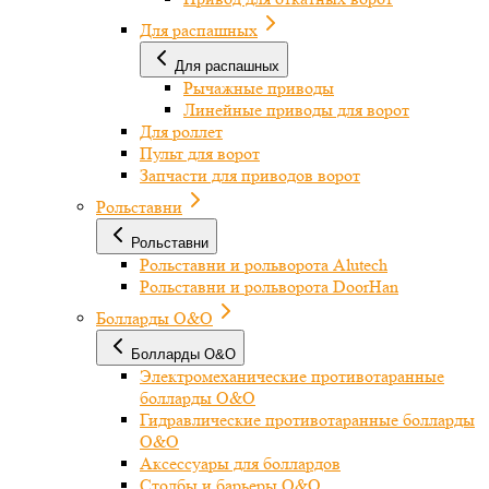
Для распашных
Для распашных
Рычажные приводы
Линейные приводы для ворот
Для роллет
Пульт для ворот
Запчасти для приводов ворот
Рольставни
Рольставни
Рольставни и рольворота Alutech
Рольставни и рольворота DoorHan
Болларды O&O
Болларды O&O
Электромеханические противотаранные
болларды O&O
Гидравлические противотаранные болларды
O&O
Аксессуары для боллардов
Столбы и барьеры O&O