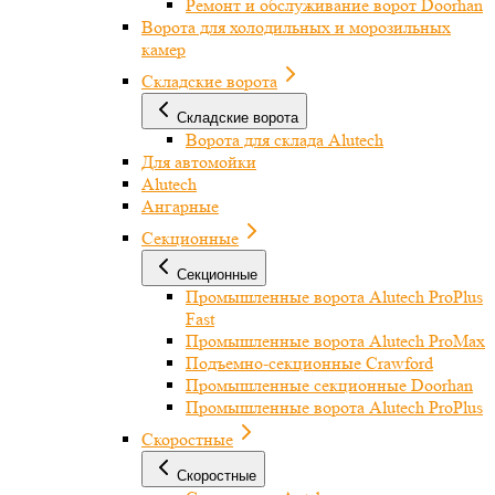
Ремонт и обслуживание ворот Doorhan
Ворота для холодильных и морозильных
камер
Складские ворота
Складские ворота
Ворота для склада Alutech
Для автомойки
Alutech
Ангарные
Секционные
Секционные
Промышленные ворота Alutech ProPlus
Fast
Промышленные ворота Alutech ProMax
Подъемно-секционные Crawford
Промышленные секционные Doorhan
Промышленные ворота Alutech ProPlus
Скоростные
Скоростные