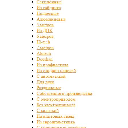
Секционные
Из сайдинга
Подвесные
Алюминиевые
5 метров
Из ДПК
6 метров
Hi-tech
7 метров
Alutech
Doorhan
Из профнастила
Из сэндвич панелей
С автоматикой
Для дачи
Раздвижные
Собственного производства
С электроприводом
Без электропривода
С калиткой
На винтовых сваях
Из евроштакетника
С кирпичными столбами