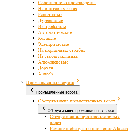
Собственного производства
На винтовых сваях
Решетчатые
Деревянные
Из профлиста
Автоматические
Кованые
Электрические
На кирпичных столбах
Из евроштакетника
Алюминиевые
Дорхан
Alutech
Промышленные ворота
Промышленные ворота
Обслуживание промышленных ворот
Обслуживание промышленных ворот
Обслуживание противопожарных
ворот
Ремонт и обслуживание ворот Alutech