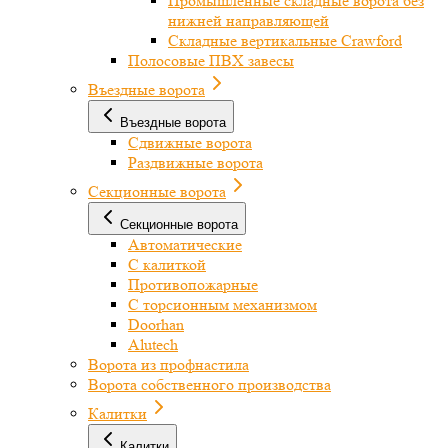
Промышленные складные ворота без
нижней направляющей
Складные вертикальные Crawford
Полосовые ПВХ завесы
Въездные ворота
Въездные ворота
Сдвижные ворота
Раздвижные ворота
Секционные ворота
Секционные ворота
Автоматические
С калиткой
Противопожарные
С торсионным механизмом
Doorhan
Alutech
Ворота из профнастила
Ворота собственного производства
Калитки
Калитки