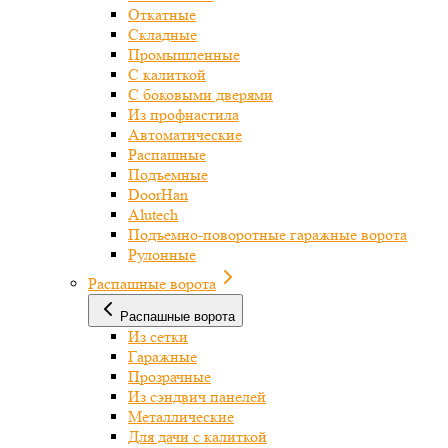
Откатные
Складные
Промышленные
С калиткой
С боковыми дверями
Из профнастила
Автоматические
Распашные
Подъемные
DoorHan
Alutech
Подъемно-поворотные гаражные ворота
Рулонные
Распашные ворота
Распашные ворота
Из сетки
Гаражные
Прозрачные
Из сэндвич панелей
Металлические
Для дачи с калиткой