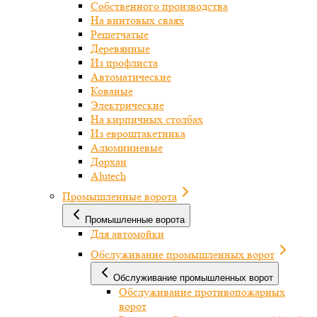
Собственного производства
На винтовых сваях
Решетчатые
Деревянные
Из профлиста
Автоматические
Кованые
Электрические
На кирпичных столбах
Из евроштакетника
Алюминиевые
Дорхан
Alutech
Промышленные ворота
Промышленные ворота
Для автомойки
Обслуживание промышленных ворот
Обслуживание промышленных ворот
Обслуживание противопожарных
ворот