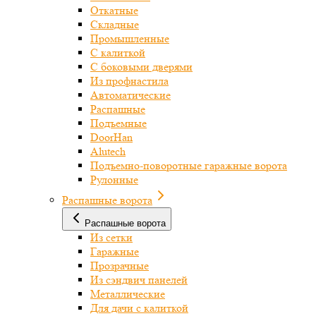
Откатные
Складные
Промышленные
С калиткой
С боковыми дверями
Из профнастила
Автоматические
Распашные
Подъемные
DoorHan
Alutech
Подъемно-поворотные гаражные ворота
Рулонные
Распашные ворота
Распашные ворота
Из сетки
Гаражные
Прозрачные
Из сэндвич панелей
Металлические
Для дачи с калиткой