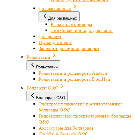
Для распашных
Для распашных
Рычажные приводы
Линейные приводы для ворот
Для роллет
Пульт для ворот
Запчасти для приводов ворот
Рольставни
Рольставни
Рольставни и рольворота Alutech
Рольставни и рольворота DoorHan
Болларды O&O
Болларды O&O
Электромеханические противотаранные
болларды O&O
Гидравлические противотаранные болларды
O&O
Аксессуары для боллардов
Столбы и барьеры O&O