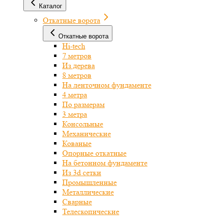
Каталог
Откатные ворота
Откатные ворота
Hi-tech
7 метров
Из дерева
8 метров
На ленточном фундаменте
4 метра
По размерам
3 метра
Консольные
Механические
Кованые
Опорные откатные
На бетонном фундаменте
Из 3d сетки
Промышленные
Металлические
Сварные
Телескопические