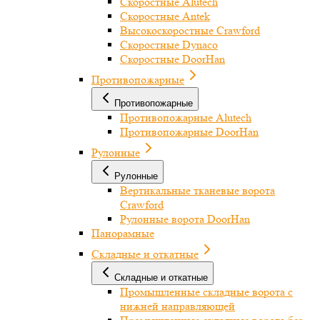
Скоростные Alutech
Скоростные Antek
Высокоскоростные Crawford
Скоростные Dynaco
Скоростные DoorHan
Противопожарные
Противопожарные
Противопожарные Alutech
Противопожарные DoorHan
Рулонные
Рулонные
Вертикальные тканевые ворота
Crawford
Рулонные ворота DoorHan
Панорамные
Складные и откатные
Складные и откатные
Промышленные складные ворота с
нижней направляющей