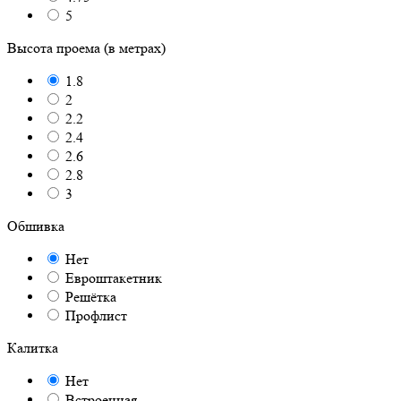
5
Высота проема (в метрах)
1.8
2
2.2
2.4
2.6
2.8
3
Обшивка
Нет
Евроштакетник
Решётка
Профлист
Калитка
Нет
Встроенная