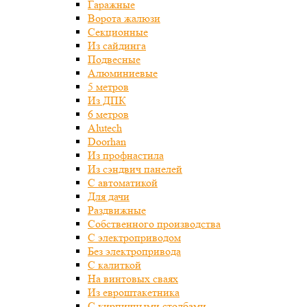
Гаражные
Ворота жалюзи
Секционные
Из сайдинга
Подвесные
Алюминиевые
5 метров
Из ДПК
6 метров
Alutech
Doorhan
Из профнастила
Из сэндвич панелей
С автоматикой
Для дачи
Раздвижные
Собственного производства
С электроприводом
Без электропривода
С калиткой
На винтовых сваях
Из евроштакетника
С кирпичными столбами