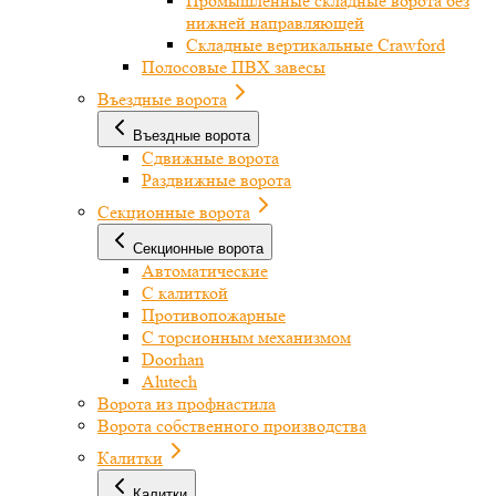
Промышленные складные ворота без
нижней направляющей
Складные вертикальные Crawford
Полосовые ПВХ завесы
Въездные ворота
Въездные ворота
Сдвижные ворота
Раздвижные ворота
Секционные ворота
Секционные ворота
Автоматические
С калиткой
Противопожарные
С торсионным механизмом
Doorhan
Alutech
Ворота из профнастила
Ворота собственного производства
Калитки
Калитки