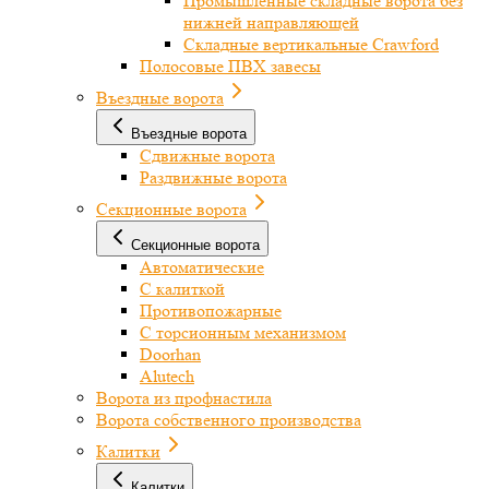
Промышленные складные ворота без
нижней направляющей
Складные вертикальные Crawford
Полосовые ПВХ завесы
Въездные ворота
Въездные ворота
Сдвижные ворота
Раздвижные ворота
Секционные ворота
Секционные ворота
Автоматические
С калиткой
Противопожарные
С торсионным механизмом
Doorhan
Alutech
Ворота из профнастила
Ворота собственного производства
Калитки
Калитки