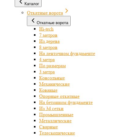
Каталог
Откатные ворота
Откатные ворота
Hi-tech
7 метров
Из дерева
8 метров
На ленточном фундаменте
4 метра
По размерам
3 метра
Консольные
Механические
Кованые
Опорные откатные
На бетонном фундаменте
Из 3d сетки
Промышленные
Металлические
Сварные
Телескопические