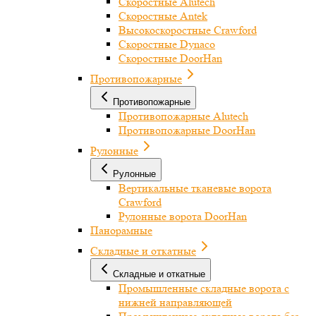
Скоростные Alutech
Скоростные Antek
Высокоскоростные Crawford
Скоростные Dynaco
Скоростные DoorHan
Противопожарные
Противопожарные
Противопожарные Alutech
Противопожарные DoorHan
Рулонные
Рулонные
Вертикальные тканевые ворота
Crawford
Рулонные ворота DoorHan
Панорамные
Складные и откатные
Складные и откатные
Промышленные складные ворота с
нижней направляющей