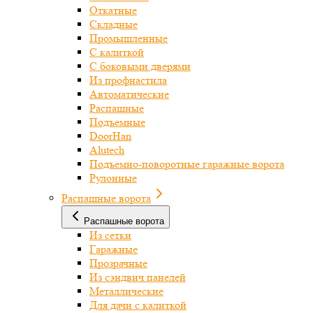
Откатные
Складные
Промышленные
С калиткой
С боковыми дверями
Из профнастила
Автоматические
Распашные
Подъемные
DoorHan
Alutech
Подъемно-поворотные гаражные ворота
Рулонные
Распашные ворота
Распашные ворота
Из сетки
Гаражные
Прозрачные
Из сэндвич панелей
Металлические
Для дачи с калиткой