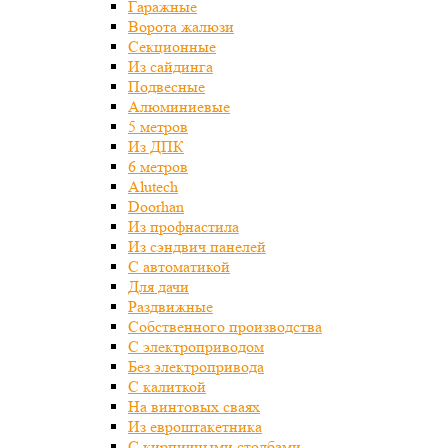
Гаражные
Ворота жалюзи
Секционные
Из сайдинга
Подвесные
Алюминиевые
5 метров
Из ДПК
6 метров
Alutech
Doorhan
Из профнастила
Из сэндвич панелей
С автоматикой
Для дачи
Раздвижные
Собственного производства
С электроприводом
Без электропривода
С калиткой
На винтовых сваях
Из евроштакетника
С кирпичными столбами