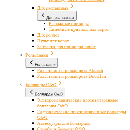
Для распашных
Для распашных
Рычажные приводы
Линейные приводы для ворот
Для роллет
Пульт для ворот
Запчасти для приводов ворот
Рольставни
Рольставни
Рольставни и рольворота Alutech
Рольставни и рольворота DoorHan
Болларды O&O
Болларды O&O
Электромеханические противотаранные
болларды O&O
Гидравлические противотаранные болларды
O&O
Аксессуары для боллардов
Столбы и барьеры O&O