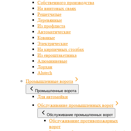
Собственного производства
На винтовых сваях
Решетчатые
Деревянные
Из профлиста
Автоматические
Кованые
Электрические
На кирпичных столбах
Из евроштакетника
Алюминиевые
Дорхан
Alutech
Промышленные ворота
Промышленные ворота
Для автомойки
Обслуживание промышленных ворот
Обслуживание промышленных ворот
Обслуживание противопожарных
ворот