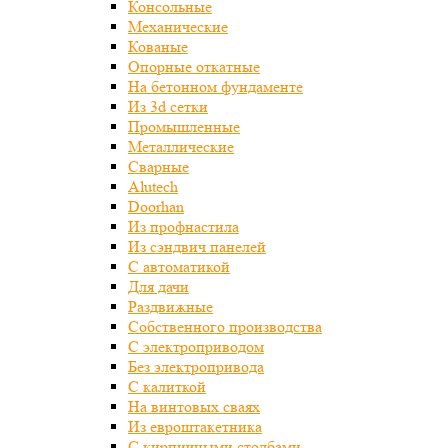
Консольные
Механические
Кованые
Опорные откатные
На бетонном фундаменте
Из 3d сетки
Промышленные
Металлические
Сварные
Alutech
Doorhan
Из профнастила
Из сэндвич панелей
С автоматикой
Для дачи
Раздвижные
Собственного производства
С электроприводом
Без электропривода
С калиткой
На винтовых сваях
Из евроштакетника
С кирпичными столбами