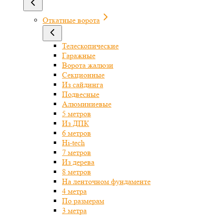
Откатные ворота
Телескопические
Гаражные
Ворота жалюзи
Секционные
Из сайдинга
Подвесные
Алюминиевые
5 метров
Из ДПК
6 метров
Hi-tech
7 метров
Из дерева
8 метров
На ленточном фундаменте
4 метра
По размерам
3 метра