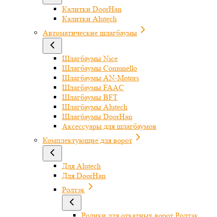
Калитки DoorHan
Калитки Alutech
Автоматические шлагбаумы
Шлагбаумы Nice
Шлагбаумы Comunello
Шлагбаумы AN-Motors
Шлагбаумы FAAC
Шлагбаумы BFT
Шлагбаумы Alutech
Шлагбаумы DoorHan
Аксессуары для шлагбаумов
Комплектующие для ворот
Для Alutech
Для DoorHan
Ролтэк
Ролики для откатных ворот Ролтэк