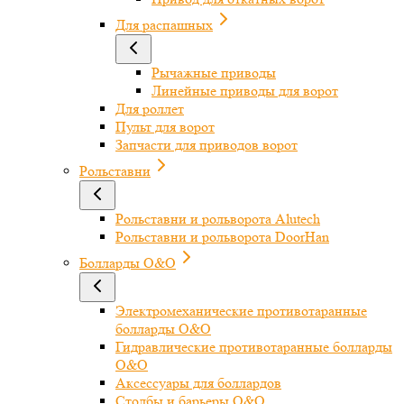
Для распашных
Рычажные приводы
Линейные приводы для ворот
Для роллет
Пульт для ворот
Запчасти для приводов ворот
Рольставни
Рольставни и рольворота Alutech
Рольставни и рольворота DoorHan
Болларды O&O
Электромеханические противотаранные
болларды O&O
Гидравлические противотаранные болларды
O&O
Аксессуары для боллардов
Столбы и барьеры O&O