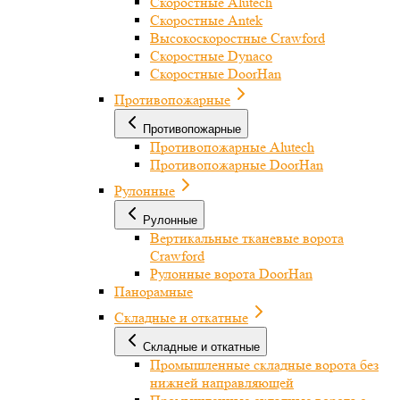
Скоростные Alutech
Скоростные Antek
Высокоскоростные Crawford
Скоростные Dynaco
Скоростные DoorHan
Противопожарные
Противопожарные
Противопожарные Alutech
Противопожарные DoorHan
Рулонные
Рулонные
Вертикальные тканевые ворота
Crawford
Рулонные ворота DoorHan
Панорамные
Складные и откатные
Складные и откатные
Промышленные складные ворота без
нижней направляющей