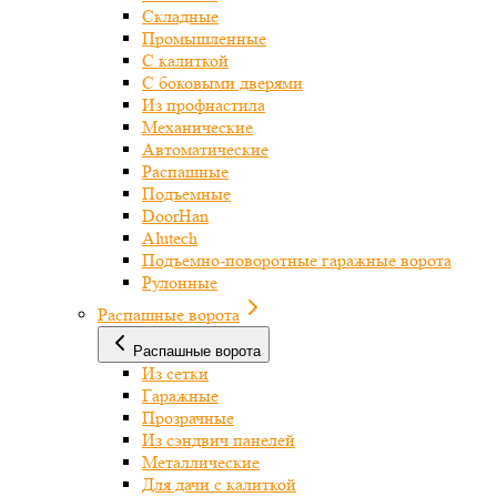
Складные
Промышленные
С калиткой
С боковыми дверями
Из профнастила
Механические
Автоматические
Распашные
Подъемные
DoorHan
Alutech
Подъемно-поворотные гаражные ворота
Рулонные
Распашные ворота
Распашные ворота
Из сетки
Гаражные
Прозрачные
Из сэндвич панелей
Металлические
Для дачи с калиткой