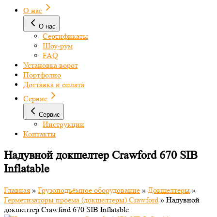
О нас
О нас
Сертификаты
Шоу-рум
FAQ
Установка ворот
Портфолио
Доставка и оплата
Сервис
Сервис
Инструкции
Контакты
Надувной докшелтер Crawford 670 SIB
Inflatable
Главная
»
Грузоподъёмное оборудование
»
Докшелтеры
»
Герметизаторы проема (докшелтеры) Crawford
»
Надувной
докшелтер Crawford 670 SIB Inflatable