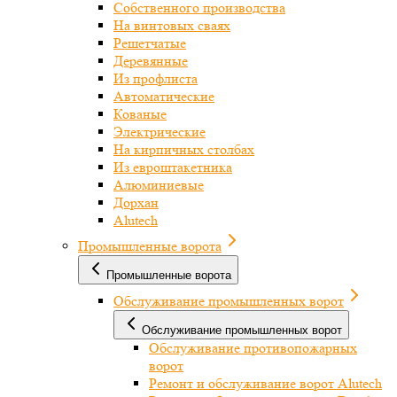
Собственного производства
На винтовых сваях
Решетчатые
Деревянные
Из профлиста
Автоматические
Кованые
Электрические
На кирпичных столбах
Из евроштакетника
Алюминиевые
Дорхан
Alutech
Промышленные ворота
Промышленные ворота
Обслуживание промышленных ворот
Обслуживание промышленных ворот
Обслуживание противопожарных
ворот
Ремонт и обслуживание ворот Alutech