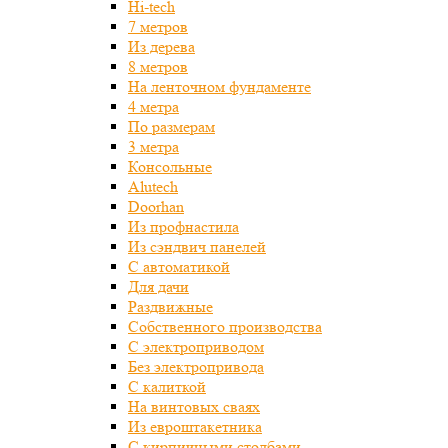
Hi-tech
7 метров
Из дерева
8 метров
На ленточном фундаменте
4 метра
По размерам
3 метра
Консольные
Alutech
Doorhan
Из профнастила
Из сэндвич панелей
С автоматикой
Для дачи
Раздвижные
Собственного производства
С электроприводом
Без электропривода
С калиткой
На винтовых сваях
Из евроштакетника
С кирпичными столбами