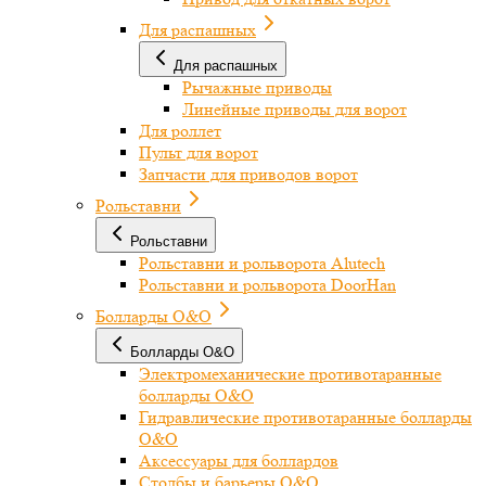
Для распашных
Для распашных
Рычажные приводы
Линейные приводы для ворот
Для роллет
Пульт для ворот
Запчасти для приводов ворот
Рольставни
Рольставни
Рольставни и рольворота Alutech
Рольставни и рольворота DoorHan
Болларды O&O
Болларды O&O
Электромеханические противотаранные
болларды O&O
Гидравлические противотаранные болларды
O&O
Аксессуары для боллардов
Столбы и барьеры O&O