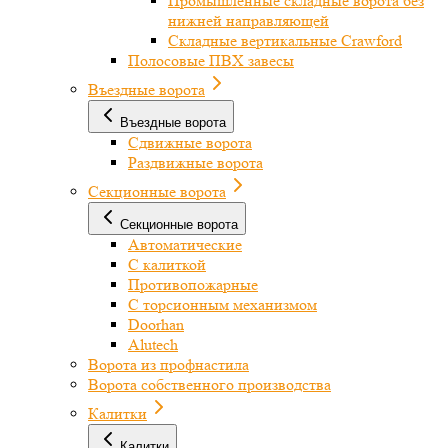
Промышленные складные ворота без
нижней направляющей
Складные вертикальные Crawford
Полосовые ПВХ завесы
Въездные ворота
Въездные ворота
Сдвижные ворота
Раздвижные ворота
Секционные ворота
Секционные ворота
Автоматические
С калиткой
Противопожарные
С торсионным механизмом
Doorhan
Alutech
Ворота из профнастила
Ворота собственного производства
Калитки
Калитки