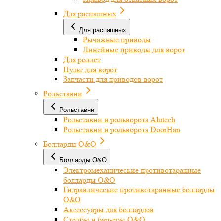
Для распашных
Для распашных
Рычажные приводы
Линейные приводы для ворот
Для роллет
Пульт для ворот
Запчасти для приводов ворот
Рольставни
Рольставни
Рольставни и рольворота Alutech
Рольставни и рольворота DoorHan
Болларды O&O
Болларды O&O
Электромеханические противотаранные
болларды O&O
Гидравлические противотаранные болларды
O&O
Аксессуары для боллардов
Столбы и барьеры O&O