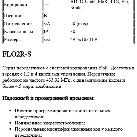
BD, O-Code, FloR, TTS, Flo,
Кодировки
—
Smilo
Питание
В
5
Потребление
мА
50 (max)
Класс защиты
IP
30
Размеры
мм
49,5x18x41,9
FLO2R-S
Серия передатчиков с системой кодирования FloR. Доступна в
версиях с 1,2 и 4 кнопками управления. Передатчики
работают на частоте 433,92 МГц, с динамическим кодом и
более 4,5 млрд. комбинаций.
Надежный и проверенный временем:
Простое программирование дополнительных
передатчиков;
Пониженное энергопотребление;
Персональный идентификационный код у каждого
передатчика;