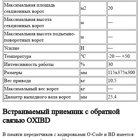
Максимальная площадь
м2
20
секционных ворот
Максимальная высота
м
—
секционных ворот
Максимальная высота подъемно-
м
—
поворотных ворот
Усилие
Н
—
Температура
°C
-20 — +50
Интенсивность работы
%
30
Размеры
мм
115x375x300
Вес привода
кг
10,5
Максимальный вес ворот
кг
—
Диаметр выходного вала ворот
мм
25,4
Встраиваемый приемник с обратной
связью OXIBD
В памяти передатчиков с кодировками O-Code и BD имеется