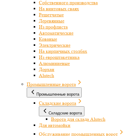
Собственного производства
На винтовых сваях
Решетчатые
Деревянные
Из профлиста
Автоматические
Кованые
Электрические
На кирпичных столбах
Из евроштакетника
Алюминиевые
Дорхан
Alutech
Промышленные ворота
Промышленные ворота
Складские ворота
Складские ворота
Ворота для склада Alutech
Для автомойки
Обслуживание промышленных ворот