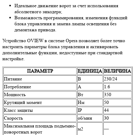
Идеальное движение ворот за счет использования
абсолютного энкодера;
Возможность программирования, изменения функций
блока управления и замена лампы освещения без
демонтажа привода.
Устройство OVIEW в системе Opera позволяет более точно
настроить параметры блока управления и активировать
дополнительные функции, недоступные при стандартной
настройке.
ПАРАМЕТР
ЕДИНИЦА
ВЕЛИЧИНА
Питание
В
230/24
Потребление
А
1.6
Мощность
Вт
350
Крутящий момент
Нм
50
Класс защиты
IP
44
Скорость
об/мин
30
Максимальная площадь подъемно-
м2
—
поворотных ворот