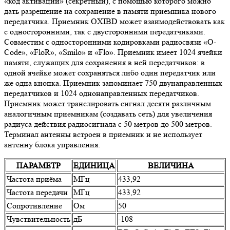
«код активации» (секретный), с помощью которого можно
дать разрешение на сохранение в памяти приемника нового
передатчика. Приемник OXIBD может взаимодействовать как
с односторонними, так с двусторонними передатчиками.
Совместим с односторонними кодировками радиосвязи «O-
Code», «FloR», «Smilo» и «Flo». Приемник имеет 1024 ячейки
памяти, служащих для сохранения в ней передатчиков: в
одной ячейке может сохраняться либо один передатчик или
же одна кнопка. Приемник запоминает 750 двунаправленных
передатчиков и 1024 однонаправленных передатчиков.
Приемник может транслировать сигнал десяти различным
аналогичным приемникам (создавать сеть) для увеличения
радиуса действия радиосигнала с 50 метров до 500 метров.
Терминал антенны встроен в приемник и не использует
антенну блока управления.
ПАРАМЕТР
ЕДИНИЦА
ВЕЛИЧИНА
Частота приёма
МГц
433,92
Частота передачи
МГц
433,92
Сопротивление
Ом
50
Чувствительность
дБ
-108