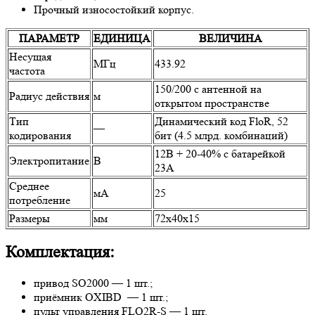
Прочный износостойкий корпус.
ПАРАМЕТР
ЕДИНИЦА
ВЕЛИЧИНА
Несущая
МГц
433.92
частота
150/200 с антенной на
Радиус действия
м
открытом пространстве
Тип
Динамический код FloR, 52
—
кодирования
бит (4.5 млрд. комбинаций)
12В + 20-40% с батарейкой
Электропитание
В
23А
Среднее
мА
25
потребление
Размеры
мм
72х40х15
Комплектация:
привод SO2000 — 1 шт.;
приёмник OXIBD — 1 шт.;
пульт управления FLO2R-S — 1 шт.