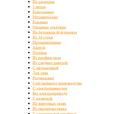
По размерам
3 метра
Консольные
Механические
Кованые
Опорные откатные
На бетонном фундаменте
Из 3d сетки
Промышленные
Alutech
Doorhan
Из профнастила
Из сэндвич панелей
С автоматикой
Для дачи
Раздвижные
Собственного производства
С электроприводом
Без электропривода
С калиткой
На винтовых сваях
Из евроштакетника
С кирпичными столбами