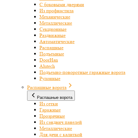
С боковыми дверями
Из профнастила
Механические
Металлические
Секционные
Раздвижные
Автоматические
Распашные
Подъемные
DoorHan
Alutech
Подъемно-поворотные гаражные ворота
Рулонные
Распашные ворота
Распашные ворота
Из сетки
Гаражные
Прозрачные
Из сэндвич панелей
Металлические
Для дачи с калиткой