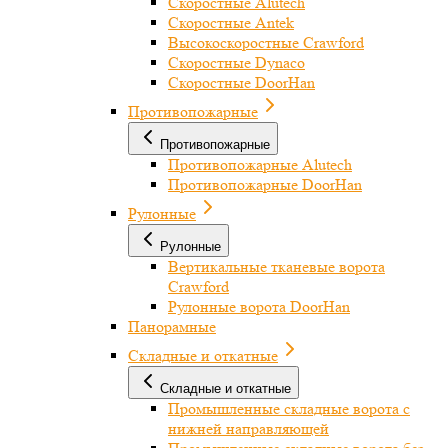
Скоростные Alutech
Скоростные Antek
Высокоскоростные Crawford
Скоростные Dynaco
Скоростные DoorHan
Противопожарные
Противопожарные
Противопожарные Alutech
Противопожарные DoorHan
Рулонные
Рулонные
Вертикальные тканевые ворота
Crawford
Рулонные ворота DoorHan
Панорамные
Складные и откатные
Складные и откатные
Промышленные складные ворота с
нижней направляющей