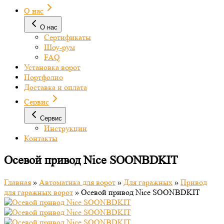
О нас
О нас
Сертификаты
Шоу-рум
FAQ
Установка ворот
Портфолио
Доставка и оплата
Сервис
Сервис
Инструкции
Контакты
Осевой привод Nice SOONBDKIT
Главная
»
Автоматика для ворот
»
Для гаражных
»
Привод
для гаражных ворот
»
Осевой привод Nice SOONBDKIT