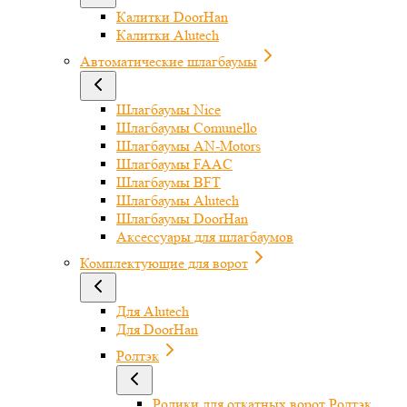
Калитки DoorHan
Калитки Alutech
Автоматические шлагбаумы
Шлагбаумы Nice
Шлагбаумы Comunello
Шлагбаумы AN-Motors
Шлагбаумы FAAC
Шлагбаумы BFT
Шлагбаумы Alutech
Шлагбаумы DoorHan
Аксессуары для шлагбаумов
Комплектующие для ворот
Для Alutech
Для DoorHan
Ролтэк
Ролики для откатных ворот Ролтэк