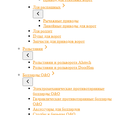
Для распашных
Рычажные приводы
Линейные приводы для ворот
Для роллет
Пульт для ворот
Запчасти для приводов ворот
Рольставни
Рольставни и рольворота Alutech
Рольставни и рольворота DoorHan
Болларды O&O
Электромеханические противотаранные
болларды O&O
Гидравлические противотаранные болларды
O&O
Аксессуары для боллардов
Столбы и барьеры O&O