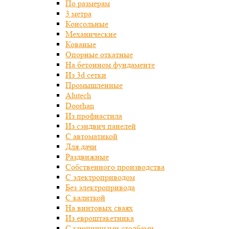
По размерам
3 метра
Консольные
Механические
Кованые
Опорные откатные
На бетонном фундаменте
Из 3d сетки
Промышленные
Alutech
Doorhan
Из профнастила
Из сэндвич панелей
С автоматикой
Для дачи
Раздвижные
Собственного производства
С электроприводом
Без электропривода
С калиткой
На винтовых сваях
Из евроштакетника
С кирпичными столбами