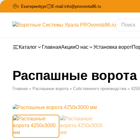
г. Екатеринбург
E-mail:
info@provorota96.ru
Каталог
Главная
Акции
О нас
Установка ворот
По
Распашные ворота 
Главная
»
Распашные ворота
»
Собственного производства
»
4250