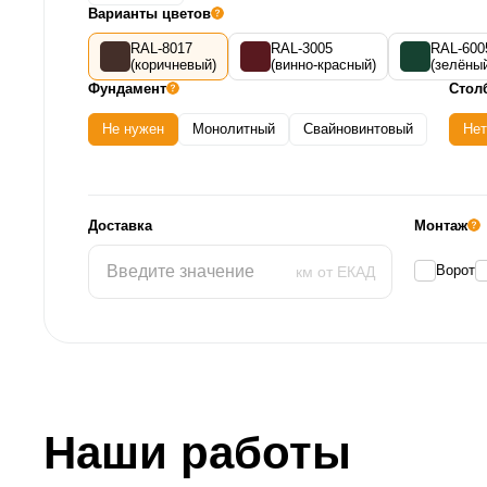
Варианты цветов
RAL-8017
RAL-3005
RAL-600
(коричневый)
(винно-красный)
(зелёны
Фундамент
Стол
Не нужен
Монолитный
Свайновинтовый
Нет
Доставка
Монтаж
Ворот
Наши работы