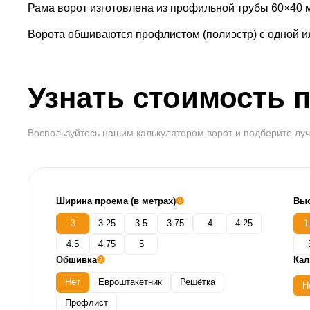
Рама ворот изготовлена из профильной трубы 60×40 м
Ворота обшиваются профлистом (полиэстр) с одной ил
Узнать стоимость 
Воспользуйтесь нашим калькулятором ворот и подберите луч
Ширина проема (в метрах)
Выс
3
3.25
3.5
3.75
4
4.25
1
4.5
4.75
5
Обшивка
Кал
Нет
Евроштакетник
Решётка
Н
Профлист