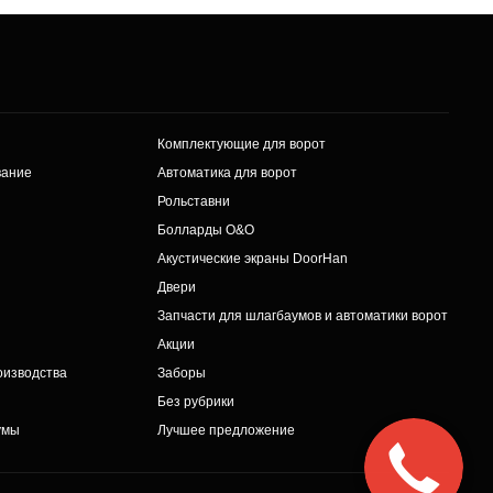
Комплектующие для ворот
вание
Автоматика для ворот
Рольставни
Болларды O&O
Акустические экраны DoorHan
Двери
Запчасти для шлагбаумов и автоматики ворот
Акции
оизводства
Заборы
Без рубрики
умы
Лучшее предложение
Закажите
звонок