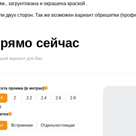
м., загрунтована и окрашена краской .
и двух сторон. Так же возможен вариант обрешетки (профи
прямо сейчас
ший вариант для Вас.
ота проема (в метрах)
.8
2
2.2
2.4
2.6
2.8
3
итка
ет
Встроенная
Отдельностоящая