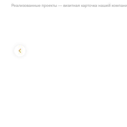
Реализованные проекты — визитная карточка нашей компани
Цена от 8500 руб.
Цена от 38
8 фото
16 фото
Калитки к воротам и отдельно
Откатные 
стоящие
3–4 дня
2 дня