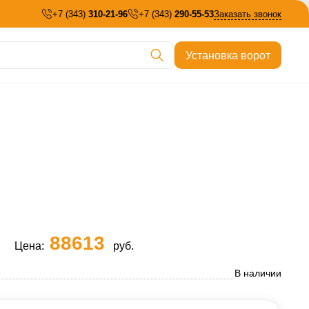
+7 (343)
310-21-96
+7 (343)
290-55-53
Заказать звонок
Установка ворот
88613
Цена:
руб.
В наличии