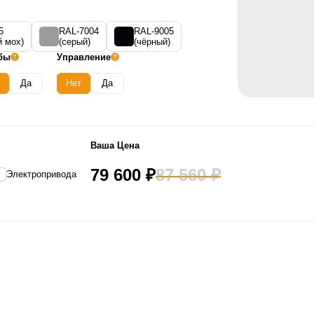
5
RAL-7004
RAL-9005
й мох)
(серый)
(чёрный)
бы
Управление
Да
Нет
Да
Ваша Цена
79 600 ₽
87 560 ₽
Электропривода