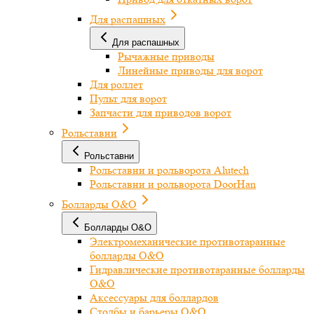
Для распашных
Для распашных
Рычажные приводы
Линейные приводы для ворот
Для роллет
Пульт для ворот
Запчасти для приводов ворот
Рольставни
Рольставни
Рольставни и рольворота Alutech
Рольставни и рольворота DoorHan
Болларды O&O
Болларды O&O
Электромеханические противотаранные
болларды O&O
Гидравлические противотаранные болларды
O&O
Аксессуары для боллардов
Столбы и барьеры O&O