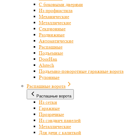
С боковыми дверями
Из профнастила
Механические
Металлические
Секционные
Раздвижные
Автоматические
Распашные
Подъемные
DoorHan
Alutech
Подъемно-поворотные гаражные ворота
Рулонные
Распашные ворота
Распашные ворота
Из сетки
Гаражные
Прозрачные
Из сэндвич панелей
Металлические
Для дачи с калиткой