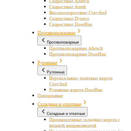
Скоростные Alutech
Скоростные Antek
Высокоскоростные Crawford
Скоростные Dynaco
Скоростные DoorHan
Противопожарные
Противопожарные
Противопожарные Alutech
Противопожарные DoorHan
Рулонные
Рулонные
Вертикальные тканевые ворота
Crawford
Рулонные ворота DoorHan
Панорамные
Складные и откатные
Складные и откатные
Промышленные складные ворота с
нижней направляющей