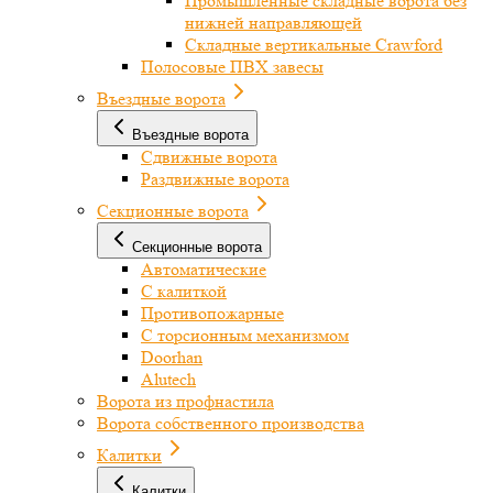
Промышленные складные ворота без
нижней направляющей
Складные вертикальные Crawford
Полосовые ПВХ завесы
Въездные ворота
Въездные ворота
Сдвижные ворота
Раздвижные ворота
Секционные ворота
Секционные ворота
Автоматические
С калиткой
Противопожарные
С торсионным механизмом
Doorhan
Alutech
Ворота из профнастила
Ворота собственного производства
Калитки
Калитки