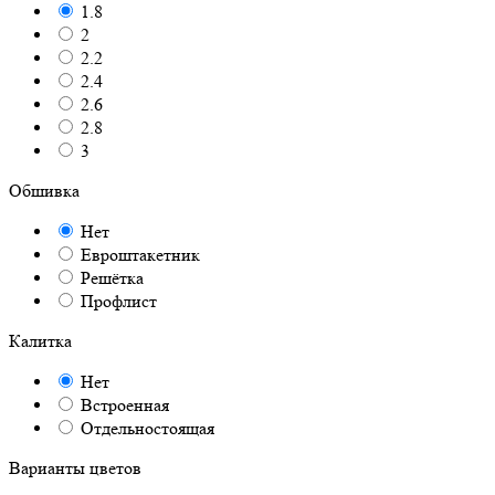
1.8
2
2.2
2.4
2.6
2.8
3
Обшивка
Нет
Евроштакетник
Решётка
Профлист
Калитка
Нет
Встроенная
Отдельностоящая
Варианты цветов