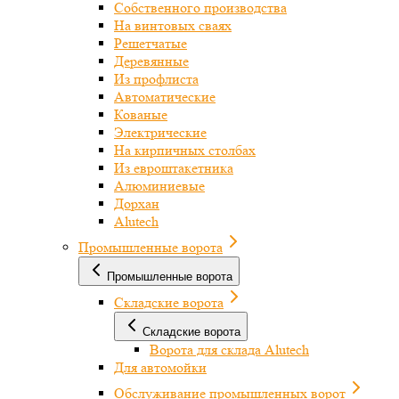
Собственного производства
На винтовых сваях
Решетчатые
Деревянные
Из профлиста
Автоматические
Кованые
Электрические
На кирпичных столбах
Из евроштакетника
Алюминиевые
Дорхан
Alutech
Промышленные ворота
Промышленные ворота
Складские ворота
Складские ворота
Ворота для склада Alutech
Для автомойки
Обслуживание промышленных ворот