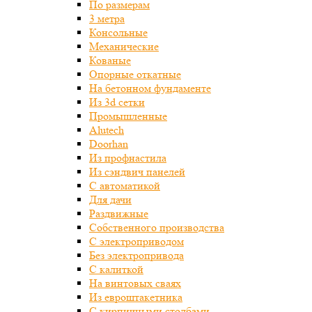
По размерам
3 метра
Консольные
Механические
Кованые
Опорные откатные
На бетонном фундаменте
Из 3d сетки
Промышленные
Alutech
Doorhan
Из профнастила
Из сэндвич панелей
С автоматикой
Для дачи
Раздвижные
Собственного производства
С электроприводом
Без электропривода
С калиткой
На винтовых сваях
Из евроштакетника
С кирпичными столбами