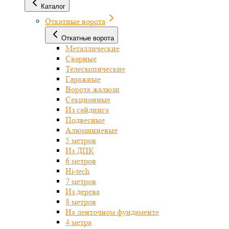
Каталог
Откатные ворота
Откатные ворота
Металлические
Сварные
Телескопические
Гаражные
Ворота жалюзи
Секционные
Из сайдинга
Подвесные
Алюминиевые
5 метров
Из ДПК
6 метров
Hi-tech
7 метров
Из дерева
8 метров
На ленточном фундаменте
4 метра