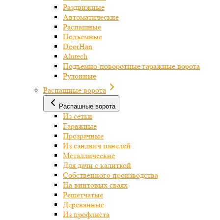
Раздвижные
Автоматические
Распашные
Подъемные
DoorHan
Alutech
Подъемно-поворотные гаражные ворота
Рулонные
Распашные ворота
Распашные ворота
Из сетки
Гаражные
Прозрачные
Из сэндвич панелей
Металлические
Для дачи с калиткой
Собственного производства
На винтовых сваях
Решетчатые
Деревянные
Из профлиста