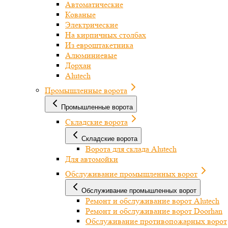
Автоматические
Кованые
Электрические
На кирпичных столбах
Из евроштакетника
Алюминиевые
Дорхан
Alutech
Промышленные ворота
Промышленные ворота
Складские ворота
Складские ворота
Ворота для склада Alutech
Для автомойки
Обслуживание промышленных ворот
Обслуживание промышленных ворот
Ремонт и обслуживание ворот Alutech
Ремонт и обслуживание ворот Doorhan
Обслуживание противопожарных ворот