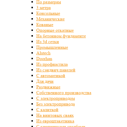
По размерам
3 метра
Консольные
Механические
Кованые
Опорные откатные
На бетонном фундаменте
Из 3d сетки
Промышленные
Alutech
Doorhan
Из профнастила
Из сэндвич панелей
С автоматикой
Для дачи
Раздвижные
Собственного производства
С электроприводом
Без электропривода
С калиткой
На винтовых сваях
Из евроштакетника
С кирпичными столбами