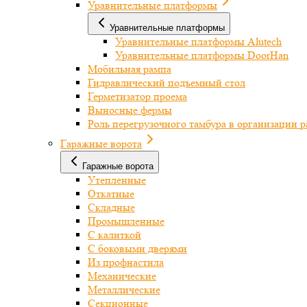
Уравнительные платформы
Уравнительные платформы
Уравнительные платформы Alutech
Уравнительные платформы DoorHan
Мобильная рампа
Гидравлический подъемный стол
Герметизатор проема
Выносные фермы
Роль перегрузочного тамбура в организации 
Гаражные ворота
Гаражные ворота
Утепленные
Откатные
Складные
Промышленные
С калиткой
С боковыми дверями
Из профнастила
Механические
Металлические
Секционные