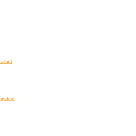
awford
rawford