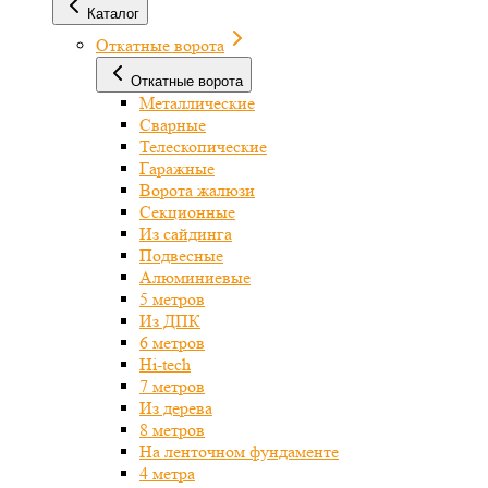
Каталог
Откатные ворота
Откатные ворота
Металлические
Сварные
Телескопические
Гаражные
Ворота жалюзи
Секционные
Из сайдинга
Подвесные
Алюминиевые
5 метров
Из ДПК
6 метров
Hi-tech
7 метров
Из дерева
8 метров
На ленточном фундаменте
4 метра