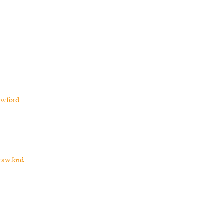
awford
rawford