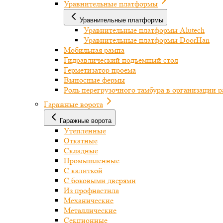
Уравнительные платформы
Уравнительные платформы
Уравнительные платформы Alutech
Уравнительные платформы DoorHan
Мобильная рампа
Гидравлический подъемный стол
Герметизатор проема
Выносные фермы
Роль перегрузочного тамбура в организации 
Гаражные ворота
Гаражные ворота
Утепленные
Откатные
Складные
Промышленные
С калиткой
С боковыми дверями
Из профнастила
Механические
Металлические
Секционные