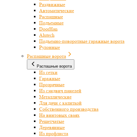
Раздвижные
Автоматические
Распашные
Подъемные
DoorHan
Alutech
Подъемно-поворотные гаражные ворота
Рулонные
Распашные ворота
Распашные ворота
Из сетки
Гаражные
Прозрачные
Из сэндвич панелей
Металлические
Для дачи с калиткой
Собственного производства
На винтовых сваях
Решетчатые
Деревянные
Из профлиста