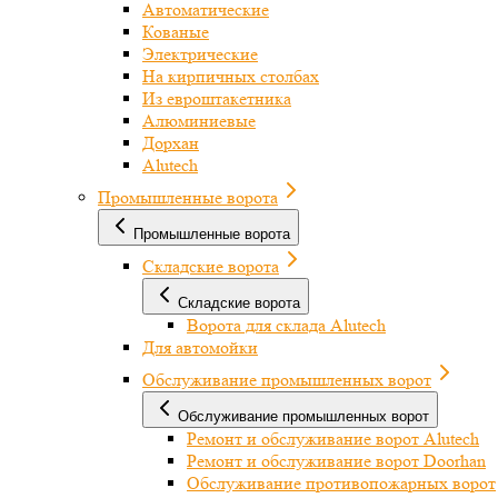
Автоматические
Кованые
Электрические
На кирпичных столбах
Из евроштакетника
Алюминиевые
Дорхан
Alutech
Промышленные ворота
Промышленные ворота
Складские ворота
Складские ворота
Ворота для склада Alutech
Для автомойки
Обслуживание промышленных ворот
Обслуживание промышленных ворот
Ремонт и обслуживание ворот Alutech
Ремонт и обслуживание ворот Doorhan
Обслуживание противопожарных ворот