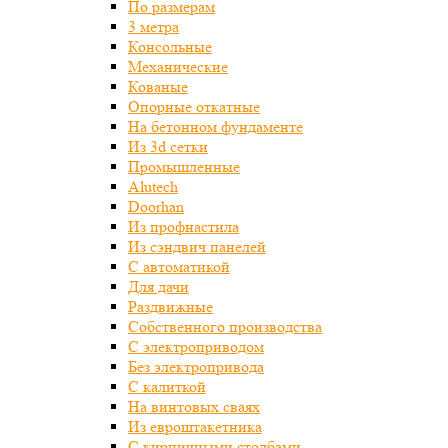
По размерам
3 метра
Консольные
Механические
Кованые
Опорные откатные
На бетонном фундаменте
Из 3d сетки
Промышленные
Alutech
Doorhan
Из профнастила
Из сэндвич панелей
С автоматикой
Для дачи
Раздвижные
Собственного производства
С электроприводом
Без электропривода
С калиткой
На винтовых сваях
Из евроштакетника
С кирпичными столбами